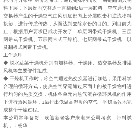
料均匀分布在*层传送带上，通过链条的传动，由链翻倒入物
料下层，下层反向交替逐一直翻到z后一层卸料。空气通过热
交换器产生的干燥空气由风机底部向上分层吹击和逆流物料
接触，进行传质传热，从而达到去除水份的目的。到目前为
止，根据用户要求已成功开发了：单层网带式干燥机、三层
网带式干燥机、五层网带式干燥机、七层网带式干燥机、以
及翻板式网带干燥机。
工作原理
◆ 脱水蔬菜干燥机分别有加料器、干燥床、热交换器及排湿
风机等主要部件组成。
◆ 干燥机工作时，冷空气通过热交换器进行加热，采用科学
合理的循环方式，使热空气穿流通过床面上的被干燥物料进
行均匀的热质交换，机体各单元内热气流在循环风机的作用
下进行热风循环，z后排出低温高湿度的空气，平稳高效地完
成整个干燥过程。
本公司常年备货，欢迎新老客户来电来公司考察，带料试
机，：杨华