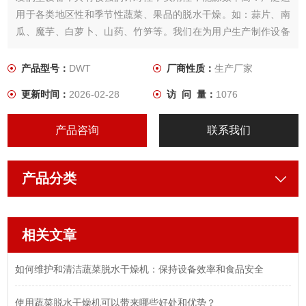
用于各类地区性和季节性蔬菜、果品的脱水干燥。如：蒜片、南
瓜、魔芋、白萝卜、山药、竹笋等。我们在为用户生产制作设备
时， 根据所需干燥产品的特性，用户工艺要求，结合几十年来积
累的经验，为用户设计制作出Z适用．品质Z佳的蔬菜干燥设备。
产品型号：
DWT
厂商性质：
生产厂家
更新时间：
2026-02-28
访 问 量：
1076
产品咨询
联系我们
产品分类
相关文章
如何维护和清洁蔬菜脱水干燥机：保持设备效率和食品安全
使用蔬菜脱水干燥机可以带来哪些好处和优势？