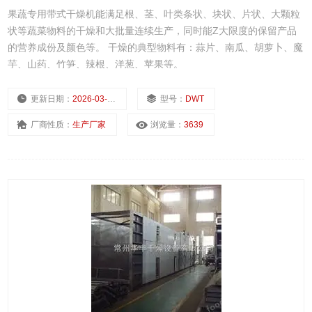
果蔬专用带式干燥机能满足根、茎、叶类条状、块状、片状、大颗粒
状等蔬菜物料的干燥和大批量连续生产，同时能Z大限度的保留产品
的营养成份及颜色等。 干燥的典型物料有：蒜片、南瓜、胡萝卜、魔
芋、山药、竹笋、辣根、洋葱、苹果等。
更新日期：
2026-03-04
型号：
DWT
厂商性质：
生产厂家
浏览量：
3639