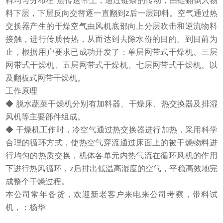
料均匀分布在*层传送带上，通过链条的传动，由链翻倒入物
料下层，下层反向交替逐一直翻到z后一层卸料。空气通过热
交换器产生的干燥空气由风机底部向上分层吹击和逆流物料
接触，进行传质传热，从而达到去除水份的目的。到目前为
止，根据用户要求已成功开发了：单层网带式干燥机、三层
网带式干燥机、五层网带式干燥机、七层网带式干燥机、以
及翻板式网带干燥机。
工作原理
◆ 脱水蔬菜干燥机分别有加料器、干燥床、热交换器及排湿
风机等主要部件组成。
◆ 干燥机工作时，冷空气通过热交换器进行加热，采用科学
合理的循环方式，使热空气穿流通过床面上的被干燥物料进
行均匀的热质交换，机体各单元内热气流在循环风机的作用
下进行热风循环，z后排出低温高湿度的空气，平稳高效地完
成整个干燥过程。
本公司常年备货，欢迎新老客户来电来公司考察，带料试
机，：杨华