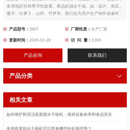
各类地区性和季节性蔬菜、果品的脱水干燥。如：蒜片、南瓜、
魔芋、白萝卜、山药、竹笋等。我们在为用户生产制作设备时，
根据所需干燥产品的特性，用户工艺要求，结合几十年来积累的
经验，为用户设计制作出Z适用．品质Z佳的蔬菜干燥设备。
产品型号：
DWT
厂商性质：
生产厂家
更新时间：
2026-02-28
访 问 量：
1269
产品咨询
联系我们
产品分类
相关文章
如何维护和清洁蔬菜脱水干燥机：保持设备效率和食品安全
使用蔬菜脱水干燥机可以带来哪些好处和优势？