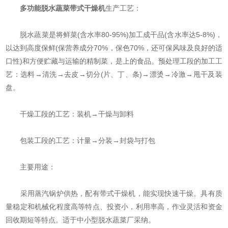
多功能脱水蔬菜带式干燥机
生产工艺：
脱水蔬菜是将鲜菜(含水率80-95%)加工成干品(含水率达5-8%)，
以达到高度保鲜(保营养成分70%，保色70%，还可保风味及良好的适
口性)和方便贮藏与运输的精制菜，是上的食品。预处理工段的加工工
艺：选料→清洗→去皮→切分(片、丁、条)→漂烫→冷激→甩干及装
盘。
干燥工段的工艺：装机→干燥与卸料
包装工段的工艺：计量→分装→封袋与打包
主要用途：
采用蒸汽锅炉供热，配有带式干燥机，能实现快速干燥。具有质
量稳定和机械化程度高等特点、投资小，利用率高，作业灵活和资金
回收期短等特点。适于中小型脱水蔬菜厂采纳。