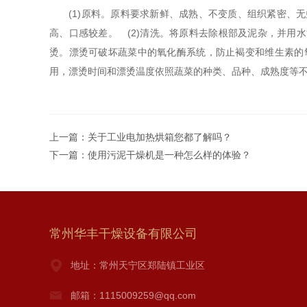
(1)原料。原料要求新鲜、成熟、不变质、组织紧密、无
高、口感较差。 (2)清洗。将原料去除根部及泥杂，并用水
烫。漂烫可破坏蔬菜中的氧化酶系统，防止褐变和维生素的
用，漂烫时间和漂烫温度依照蔬菜的种类、品种、成熟度等不
上一篇：
关于工业电加热烘箱您都了解吗？
下一篇：
使用污泥干燥机是一种怎么样的体验？
常州华丰干燥设备有限公司
地址：常州天宁区郑陆镇工业区
邮箱：1115009259@qq.com