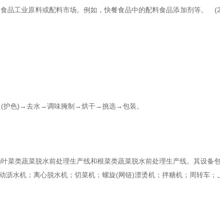
)食品工业原料或配料市场。例如，快餐食品中的配料食品添加剂等。 (2
护色)→去水→调味腌制→烘干→挑选→包装。
菜类蔬菜脱水前处理生产线和根菜类蔬菜脱水前处理生产线。其设备包括
震动沥水机；离心脱水机；切菜机；螺旋(网链)漂烫机；拌糖机；周转车；