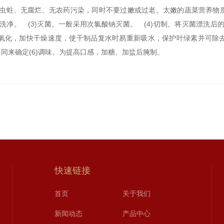
虫蛀、无腐烂、无农药污染，同时不要过嫩或过老。太嫩的蔬菜营养物
洗净。 (3)灭菌。一般采用次氯酸钠灭菌。 (4)切制。将灭菌漂洗后
氧化，加快干燥速度，使干制品复水时易重新吸水，保护叶绿素并可除
同来确定(6)调味。为提高口感，加糖、加盐后腌制。
快速链接
首页
关于我们
新闻动态
产品中心