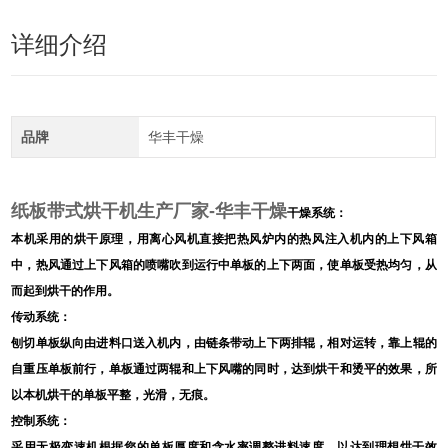
详细介绍
品牌
华丰干燥
纸板带式烘干机生产厂家-华丰干燥
干燥系统：
本机采用的烘干原理，用离心风机直接把热风炉内的热风注入机内的上下风箱
中，热风通过上下风箱的喷嘴吹到运行中单板的上下两面，使单板受热均匀，从
而起到烘干的作用。
传动系统：
刨切单板纵向由进料口送入机内，由链条带动上下两排辊，相对运转，靠上辊的
自重压单板前行，单板通过两辊和上下风嘴的同时，达到烘干和烫平的效果，所
以本机烘干的单板平整，光滑，无痕。
控制系统：
采用无极变速机根据您的单板厚度和含水率调整进料速度，以达到理想烘干效