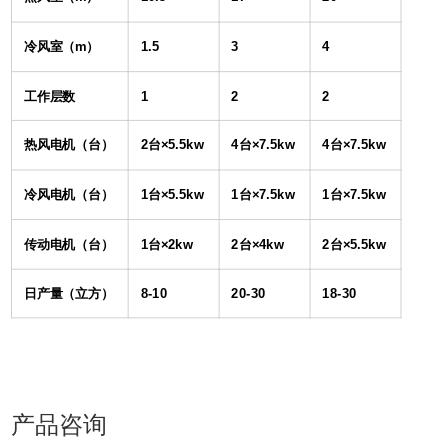
冷风室（m
1.5
3
4
）
工作层数
1
2
2
热风电机（台）
2
×5.5kw
4
×7.5kw
4
×7.5kw
台
台
台
冷风电机（台）
1
×5.5kw
1
×7.5kw
1
×7.5kw
台
台
台
传动电机（台）
1
×2kw
2
×4kw
2
×5.5kw
台
台
台
日产量（立方）
8-10
20-30
18-30
产品咨询