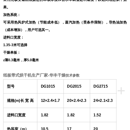
果。
加热系统：
可采用热风炉式加热（节能成本低），蒸汽加热（受条件限制），导热油加热
（成本增加），用户可选其一。
进料口宽度：
1.35-3
米可选择
干燥单板：
z薄
0.3
毫米，厚
5.0
毫米
纸板带式烘干机生产厂家-华丰干燥
技术参数
+
型号
DG1015
DG2015
DG2715
规格(m)
12×2.4×1.7
20×2.4×2.3
24×2.1×2.3
长 宽 高
进料口宽度
1.82
1.82
1.52
热风室（m
10.5
17
20
）