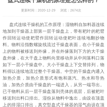
盘式连续干燥机的原理是怎么样的？
更新时间：2020-12-29
浏览：2674次
盘式连续干燥机的工作原理：湿物料自加料器连续
地加到干燥器上部第一层干燥盘上，带有耙叶的耙臂
作回转运动使耙臂作回转运动使耙叶连续地翻抄物
料。物料沿指数螺旋线流过干燥盘表面，在小干燥盘
上的物料被移送到外缘，并在外缘落到下方的大干燥
盘外缘，在大干盘上物料向里移动并从中间落料口落
如下一层小干燥盘中。大小干燥盘上下交替排列，物
料得以连续地流过整个干燥器。中空的干燥盘内通入
加热介质，加热介质形式有饱和蒸汽、热水和导热
油，加热介质由干燥盘的一端进入，从另一端导出。
已干物料从后一层干燥盘落到壳体的底层，后被耙叶
移送到出料口排出。湿份从物料中逸出，由设在顶盖
上的排湿口排出，真空型盘式干燥器的湿气由设在顶