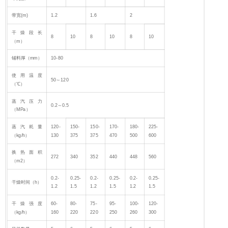
带宽(m)
1.2
1.6
2
干燥段长
8
10
8
10
8
10
（m）
铺料厚（mm）
10-80
使用温度
50～120
（℃）
蒸汽压力
0.2～0.5
（MPa）
蒸汽耗量
120-
150-
150-
170-
180-
225-
（kg/h）
130
375
375
470
500
600
换热面积
272
340
352
440
448
560
（m2）
0.2-
0.25-
0.2-
0.25-
0.2-
0.25-
干燥时间（h）
1.2
1.5
1.2
1.5
1.2
1.5
干燥强度
60-
80-
75-
95-
100-
120-
（kg/h）
160
220
220
250
260
300