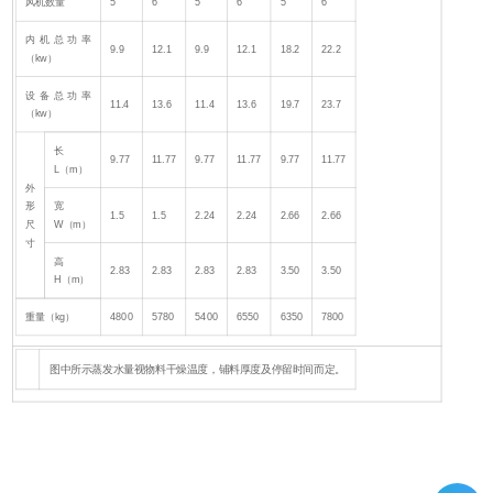
风机数量
5
6
5
6
5
6
内机总功率
9.9
12.1
9.9
12.1
18.2
22.2
（kw）
设备总功率
11.4
13.6
11.4
13.6
19.7
23.7
（kw）
长
9.77
11.77
9.77
11.77
9.77
11.77
L（m）
外
形
宽
1.5
1.5
2.24
2.24
2.66
2.66
尺
W（m）
寸
高
2.83
2.83
2.83
2.83
3.50
3.50
H（m）
重量（kg）
4800
5780
5400
6550
6350
7800
图中所示蒸发水量视物料干燥温度，铺料厚度及停留时间而定。