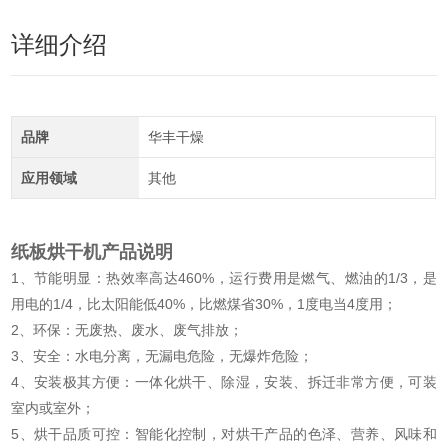
详细介绍
品牌
华丰干燥
应用领域
其他
纸板烘干机
产品说明
1、节能明显：热效率高达460%，运行费用是燃气、燃油的1/3，是
用电的1/4，比太阳能低40%，比燃煤省30%，1度电当4度用；
2、环保：无废热、废水、废气排放；
3、安全：水电分离，无漏电危险，无爆炸危险；
4、安装极其方便：一体化烘干、除湿，安装、拆迁非常方便，可装
室内或室外；
5、烘干品质可控：智能化控制，对烘干产品的色泽、营养、风味和