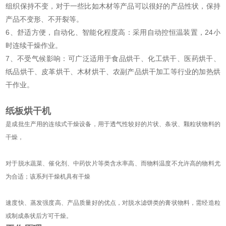
组织保持不变，对于一些比如木材等产品可以很好的产品性状，保持
产品不变形、不开裂等。
6、舒适方便，自动化、智能化程度高：采用自动控恒温装置，24小
时连续干燥作业。
7、不受气候影响：可广泛适用于食品烘干、化工烘干、医药烘干、
纸品烘干、皮革烘干、木材烘干、农副产品烘干加工等行业的加热烘
干作业。
纸板烘干机
是成批生产用的连续式干燥设备，用于透气性较好的片状、条状、颗粒状物料的
干燥，
对于脱水蔬菜、催化剂、中药饮片等类含水率高、而物料温度不允许高的物料尤
为合适；该系列干燥机具有干燥
速度快、蒸发强度高、产品质量好的优点，对脱水滤饼类的膏状物料，需经造粒
或制成条状后方可干燥。