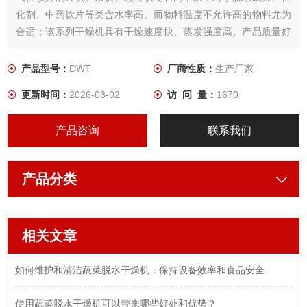
化剂、中药饮片等类含水率高、而物料温度不允许高的物料尤为
合适；该系列干燥机具有干燥速度快、蒸发强度高、产品质量好
的优点，对脱水滤饼类的膏状物料，需经造粒或制成条状后方可
干燥。
产品型号：
DWT
厂商性质：
生产厂家
更新时间：
2026-03-02
访 问 量：
1670
产品咨询
联系我们
产品分类
相关文章
如何维护和清洁蔬菜脱水干燥机：保持设备效率和食品安全
使用蔬菜脱水干燥机可以带来哪些好处和优势？