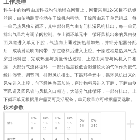
工作原理
料斗中的物料由加料器均匀地铺在网带上，网带采用12-60目不锈钢
丝纲，由传动装置拖动在干燥机内移动。干燥段由若干单元组成，每
一单元热风独立循环，其中部分尾气由专门排湿风机排出，每一单元
排出气量均有调节阀控制。在上循环单元中，循环风机出来的风由侧
面风道进入单元下腔，气流向上通过换热器加热，并经分配器分配
后，成喷射流吹向网带，穿过物料后进入上腔。干燥过程是热风气流
穿过物料层，完成热量与质量传达过程。上腔由风管与风机入口相
连，大部分气流体循环，一部分温度较低含湿量较大的气体作为废气
经排湿管、调节阀、排湿风机排出。下循环单元中，循环风机出来的
风先进入上腔，向下经换热器加热，穿过物料层进入下腔，下腔由侧
面风道及回风管与风机入口相连，大部分气体循环，一部分排出。上
下循环单元根据用户需要可灵活配备，单元数量亦可根据需要选取。
技术参数
+
DW-
DW-
DW-
DW-
DW-
DW-
型号
1.2-
1.2-
1.6-
1.6-
2-8
2-10
8
10
8
10
单元数
4
5
4
5
4
5