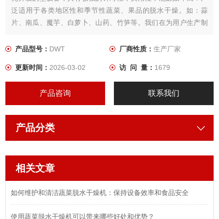
泛适用于各类地区性和季节性蔬菜、果品的脱水干燥。如：蒜
片、南瓜、魔芋、白萝卜、山药、竹笋等。我们在为用户生产制
作设备时， 根据所需干燥产品的特性，用户工艺要求，结合几十
年来积累的经验，为用户设计制作出Z适用．品质Z佳的蔬菜干燥
产品型号：
DWT
厂商性质：
生产厂家
设备。
更新时间：
2026-03-02
访 问 量：
1679
产品咨询
联系我们
产品分类
相关文章
如何维护和清洁蔬菜脱水干燥机：保持设备效率和食品安全
使用蔬菜脱水干燥机可以带来哪些好处和优势？