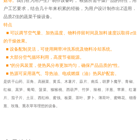
菇等。
我们在为用户生产制作设备时， 根据所需干燥产品的特性，用
户工艺要求，结合几十年来积累的经验，为用户设计制作出Z适用．
品质Z佳的蔬菜干燥设备。
特点
■ 可以调节空气量、加热温度、物料停留时间及加料速度以取得z佳
的干燥效果。
■ 设备配制灵活，可使用网带冲洗系统及物料冷却系统。
■ 大部分空气循环利用，高度节省能源。
■ *的分风装置，使热风分布更加均匀，确保产品品质的*性。
■ 热源可采用蒸气、导热油、电或燃煤（油）热风炉配套。
是烘干山药、豆角、高丽菜、黄瓜、木薯片、蒜片、南瓜，胡萝卜魔芋、青椒、
红椒、莴笋、葡萄、菠菜、猕猴桃、西葫芦、竹笋、辣根、洋葱、苹果、红薯
片、茄子片、土豆、西红柿、蜜饯、板栗、茶叶、萝卜、薄荷叶、蜜蜂花、细香
葱、玫瑰、熏衣草等理想的设备。
+