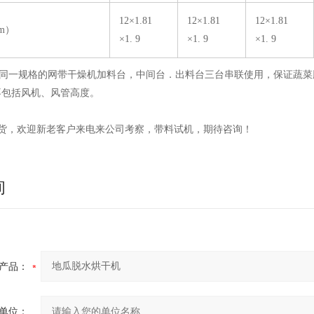
12×1.81
12×1.81
12×1.81
m）
×1. 9
×1. 9
×1. 9
表中同一规格的网带干燥机加料台，中间台．出料台三台串联使用，保证蔬
不包括风机、风管高度。
货，欢迎新老客户来电来公司考察，带料试机，期待咨询！
询
产品：
单位：