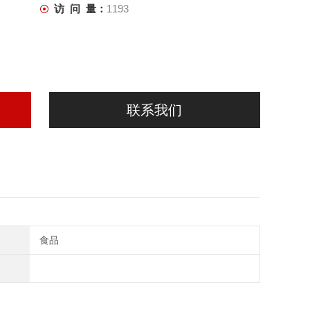
访 问 量：
1193
联系我们
食品