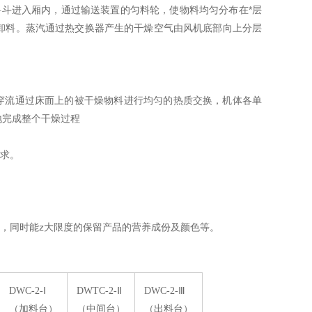
斗进入厢内，通过输送装置的匀料轮，使物料均匀分布在*层
卸料。蒸汽通过热交换器产生的干燥空气由风机底部向上分层
穿流通过床面上的被干燥物料进行均匀的热质交换，机体各单
地完成整个干燥过程
求。
，同时能z大限度的保留产品的营养成份及颜色等。
DWC-2-Ⅰ
DWTC-2-Ⅱ
DWC-2-Ⅲ
（加料台）
（中间台）
（出料台）