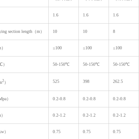
）
1.6
1.6
1.6
g section length（m）
10
10
8
m）
≤100
≤100
≤100
℃）
50-150℃
50-150℃
50-150℃
2
525
398
262.5
m
）
pa）
0.2-0.8
0.2-0.8
0.2-0.8
h）
0.2-1.2
0.2-1.2
0.2-1.2
kw）
0.75
0.75
0.75