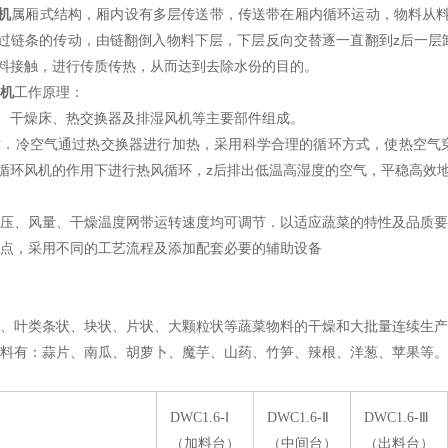
机
属厢式结构，厢内设有多层传送带，传送带在厢内循环运动，物料从料
过链条的传动，由链翻倒入物料下层，下层反向交替逐一直翻到z后一层
料接触，进行传质传热，从而达到去除水份的目的。
机
工作原理：
、干燥床、热交换器及排湿风机等主要部件组成。
．冷空气通过热交换器进行加热，采用科学合理的循环方式，使热空气
循环风机的作用下进行热风循环，z后排出低温高湿度的空气，平稳高效
压、风量、干燥温度网带运转速度均可调节．以适应蔬菜的特性及品质要
点，采用不同的工艺流程及添加配套必要的辅助设备
、叶类条状、块状、片状、大颗粒状等蔬菜物料的干燥和大批量连续生产
料有：蒜片、南瓜、胡萝卜、魔芋、山药、竹笋、辣根、洋葱、苹果等。
DWC1.6-Ⅰ
DWC1.6-Ⅱ
DWC1.6-Ⅲ
（加料台）
（中间台）
（出料台）