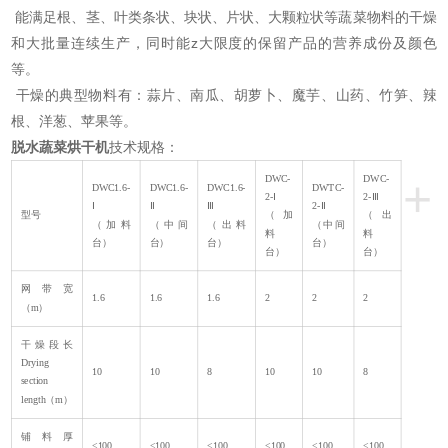
能满足根、茎、叶类条状、块状、片状、大颗粒状等蔬菜物料的干燥
和大批量连续生产，同时能z大限度的保留产品的营养成份及颜色
等。
干燥的典型物料有：蒜片、南瓜、胡萝卜、魔芋、山药、竹笋、辣
根、洋葱、苹果等。
脱水蔬菜烘干机
技术规格：
+
DWC-
DWC-
DWC1.6-
DWC1.6-
DWC1.6-
DWTC-
2-Ⅰ
2-Ⅲ
Ⅰ
Ⅱ
Ⅲ
2-Ⅱ
型号
（加
（出
（加料
（中间
（出料
（中间
料
料
台）
台）
台）
台）
台）
台）
网带宽
1.6
1.6
1.6
2
2
2
（m）
干燥段长
Drying
10
10
8
10
10
8
section
length（m）
铺料厚
≤100
≤100
≤100
≤100
≤100
≤100