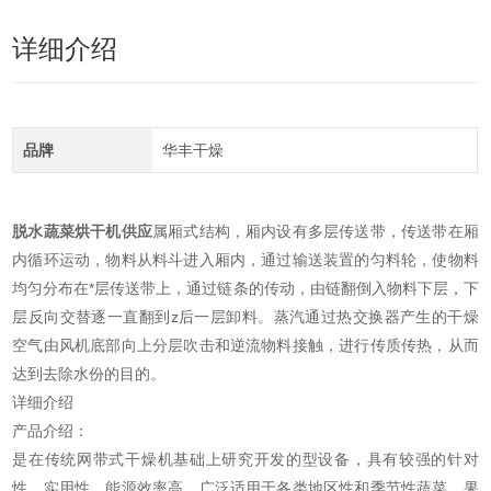
详细介绍
品牌
华丰干燥
脱水蔬菜烘干机供应
属厢式结构，厢内设有多层传送带，传送带在厢
内循环运动，物料从料斗进入厢内，通过输送装置的匀料轮，使物料
均匀分布在*层传送带上，通过链条的传动，由链翻倒入物料下层，下
层反向交替逐一直翻到z后一层卸料。蒸汽通过热交换器产生的干燥
空气由风机底部向上分层吹击和逆流物料接触，进行传质传热，从而
达到去除水份的目的。
详细介绍
产品介绍：
是在传统网带式干燥机基础上研究开发的型设备，具有较强的针对
性，实用性，能源效率高．广泛适用于各类地区性和季节性蔬菜、果