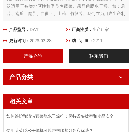
泛适用于各类地区性和季节性蔬菜、果品的脱水干燥。如：蒜
片、南瓜、魔芋、白萝卜、山药、竹笋等。我们在为用户生产制
作设备时， 根据所需干燥产品的特性，用户工艺要求，结合几十
年来积累的经验，为用户设计制作出Z适用．品质Z佳的蔬菜干燥
产品型号：
DWT
厂商性质：
生产厂家
设备。
更新时间：
2026-02-28
访 问 量：
2211
产品咨询
联系我们
产品分类
相关文章
如何维护和清洁蔬菜脱水干燥机：保持设备效率和食品安全
使用蔬菜脱水干燥机可以带来哪些好处和优势？