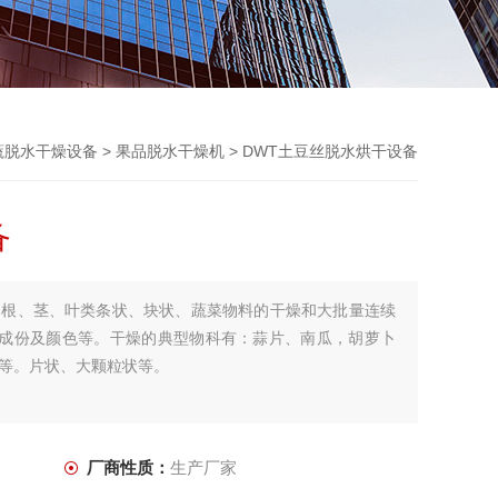
蔬脱水干燥设备
>
果品脱水干燥机
> DWT土豆丝脱水烘干设备
备
足根、茎、叶类条状、块状、蔬菜物料的干燥和大批量连续
养成份及颜色等。干燥的典型物科有：蒜片、南瓜，胡萝卜
等。片状、大颗粒状等。
厂商性质：
生产厂家