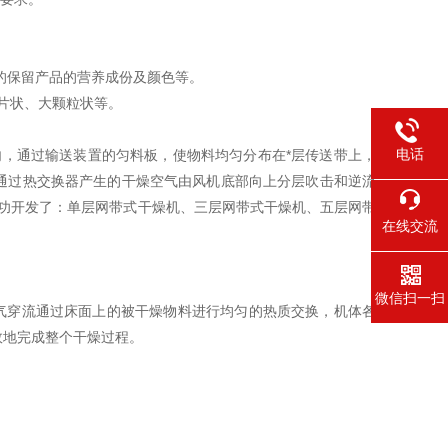
的保留产品的营养成份及颜色等。
片状、大颗粒状等。
电话
，通过输送装置的匀料板，使物料均匀分布在*层传送带上，
通过热交换器产生的干燥空气由风机底部向上分层吹击和逆流
功开发了：单层网带式干燥机、三层网带式干燥机、五层网带
在线交流
微信扫一扫
气穿流通过床面上的被干燥物料进行均匀的热质交换，机体各
效地完成整个干燥过程。