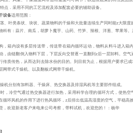
菜特点．采用不同的工艺流程及添加配套必要的辅助设备。
干设备
适用范围：
、茎、叶类条状、块状、蔬菜物料的干燥和大批量连续生产同时能z大限度
物科有：蒜片、南瓜，胡萝卜魔芋、山药、竹笋、辣根、洋葱、苹果等。
构，箱内设有多层传送带，传送带在箱内循环运动，物料从料斗进入箱内
动，由链翻倒入物料下层，下层反向交替逐一直翻到z后一层卸料。空气
行传质传热，从而达到去除水份的目的。到目前为止，根据用户要求已成
层网带式干燥机、以及翻板式网带干燥机。
干燥机分别有加料器、干燥床、热交换器及排湿风机等主要部件组成。
作时，冷空气通过热交换器进行加热，采用科学合理的循环方式，使热空
在循环风机的作用下进行热风循环，z后排出低温高湿度的空气，平稳高
货，欢迎新老客户来电来公司考察，带料试机，欢迎您的！：杨华
询