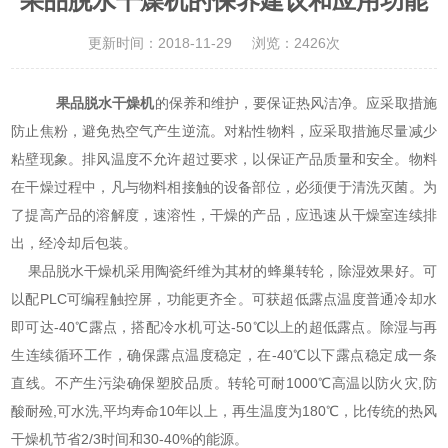
果品脱水干燥机的保养建议和应用功能
更新时间：2018-11-29
浏览：2426次
果品脱水干燥机
的保养和维护，要保证热风洁净。应采取措施
防止焦粉，避免热空气产生逆流。对粘性物料，应采取措施尽量减少
粘壁现象。排风温度不允许超过要求，以保证产品质量和安全。物料
在干燥过程中，凡与物料相接触的设备部位，必须便于清洗灭菌。为
了提高产品的溶解度，速溶性，干燥的产品，应迅速从干燥室连续排
出，经冷却后包装。
果品脱水干燥机采用陶瓷纤维为其材的蜂巢转轮，除湿效果好。可
以配PLC可编程触控屏，功能更齐全。可获超低露点温度普通冷却水
即可达-40℃露点，搭配冷水机可达-50℃以上的超低露点。除湿与再
生连续循环工作，确保露点温度稳定，在-40℃以下露点稳定成一条
直线。不产生污染确保塑胶品质。转轮可耐1000℃高温以防火灾,防
酸耐殓,可水洗,平均寿命10年以上，再生温度为180℃，比传统的热风
干燥机节省2/3时间和30-40%的能源。