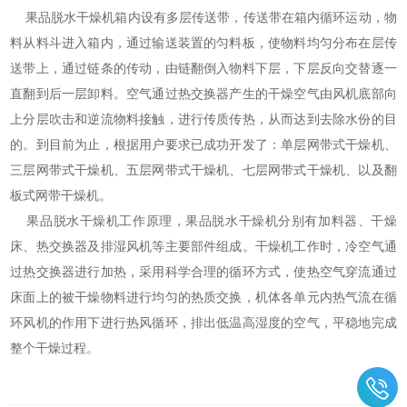
果品脱水干燥机箱内设有多层传送带，传送带在箱内循环运动，物
料从料斗进入箱内，通过输送装置的匀料板，使物料均匀分布在层传
送带上，通过链条的传动，由链翻倒入物料下层，下层反向交替逐一
直翻到后一层卸料。空气通过热交换器产生的干燥空气由风机底部向
上分层吹击和逆流物料接触，进行传质传热，从而达到去除水份的目
的。到目前为止，根据用户要求已成功开发了：单层网带式干燥机、
三层网带式干燥机、五层网带式干燥机、七层网带式干燥机、以及翻
板式网带干燥机。
果品脱水干燥机工作原理，果品脱水干燥机分别有加料器、干燥
床、热交换器及排湿风机等主要部件组成。干燥机工作时，冷空气通
过热交换器进行加热，采用科学合理的循环方式，使热空气穿流通过
床面上的被干燥物料进行均匀的热质交换，机体各单元内热气流在循
环风机的作用下进行热风循环，排出低温高湿度的空气，平稳地完成
整个干燥过程。