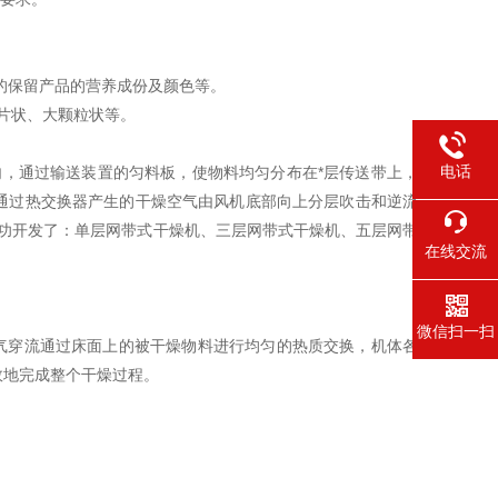
的保留产品的营养成份及颜色等。
片状、大颗粒状等。
电话
，通过输送装置的匀料板，使物料均匀分布在*层传送带上，
通过热交换器产生的干燥空气由风机底部向上分层吹击和逆流
功开发了：单层网带式干燥机、三层网带式干燥机、五层网带
在线交流
微信扫一扫
气穿流通过床面上的被干燥物料进行均匀的热质交换，机体各
效地完成整个干燥过程。