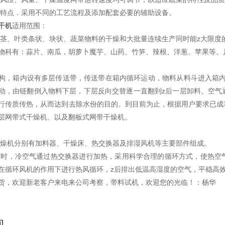
菜特点．采用不同的工艺流程及添加配套必要的辅助设备。
干机
适用范围：
、茎、叶类条状、块状、蔬菜物料的干燥和大批量连续生产同时能z大限度
物科有：蒜片、南瓜，胡萝卜魔芋、山药、竹笋、辣根、洋葱、苹果等。
构，箱内设有多层传送带，传送带在箱内循环运动，物料从料斗进入箱内
动，由链翻倒入物料下层，下层反向交替逐一直翻到z后一层卸料。空气
行传质传热，从而达到去除水份的目的。到目前为止，根据用户要求已成
层网带式干燥机、以及翻板式网带干燥机。
干燥机分别有加料器、干燥床、热交换器及排湿风机等主要部件组成。
作时，冷空气通过热交换器进行加热，采用科学合理的循环方式，使热空
在循环风机的作用下进行热风循环，z后排出低温高湿度的空气，平稳高
货，欢迎新老客户来电来公司考察，带料试机，欢迎您的光临！：杨华
询