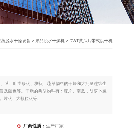
果蔬脱水干燥设备
>
果品脱水干燥机
> DWT黄瓜片带式烘干机
根、茎、叶类条状、块状、蔬菜物料的干燥和大批量连续生
成份及颜色等。干燥的典型物科有：蒜片、南瓜，胡萝卜魔
。片状、大颗粒状等。
厂商性质：
生产厂家