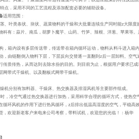
菜特点．采用不同的工艺流程及添加配套必要的辅助设备。
备
适用范围：
、茎、叶类条状、块状、蔬菜物料的干燥和大批量连续生产同时能z大限度
物科有：蒜片、南瓜，胡萝卜魔芋、山药、竹笋、辣根、洋葱、苹果等。
构，箱内设有多层传送带，传送带在箱内循环运动，物料从料斗进入箱内
动，由链翻倒入物料下层，下层反向交替逐一直翻到z后一层卸料。空气
行传质传热，从而达到去除水份的目的。到目前为止，根据用户要求已成
层网带式干燥机、以及翻板式网带干燥机。
干燥机分别有加料器、干燥床、热交换器及排湿风机等主要部件组成。
作时，冷空气通过热交换器进行加热，采用科学合理的循环方式，使热空
在循环风机的作用下进行热风循环，z后排出低温高湿度的空气，平稳高
货，欢迎新老客户来电来公司考察，带料试机，欢迎您的光临！：杨华
询