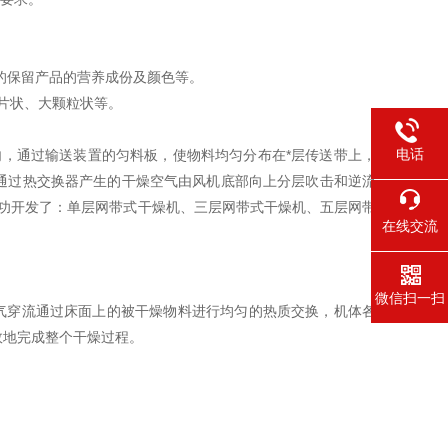
的保留产品的营养成份及颜色等。
片状、大颗粒状等。
电话
，通过输送装置的匀料板，使物料均匀分布在*层传送带上，
通过热交换器产生的干燥空气由风机底部向上分层吹击和逆流
功开发了：单层网带式干燥机、三层网带式干燥机、五层网带
在线交流
微信扫一扫
气穿流通过床面上的被干燥物料进行均匀的热质交换，机体各
效地完成整个干燥过程。