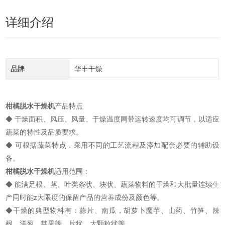
详细介绍
品牌
华丰干燥
柑橘脱水干燥机
产品特点
◆ 干燥面积、风压、风量、干燥温度网带运转速度均可调节，以适应
蔬菜的特性及品质要求。
◆ 可根据蔬菜特点．采用不同的工艺流程及添加配套必要的辅助设
备。
柑橘脱水干燥机
适用范围：
◆ 能满足根、茎、叶类条状、块状、蔬菜物料的干燥和大批量连续生
产同时能z大限度的保留产品的营养成份及颜色等。
◆干燥的典型物科有：蒜片、南瓜，胡萝卜魔芋、山药、竹笋、辣
根、洋葱、苹果等。片状、大颗粒状等。