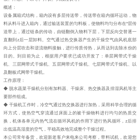
概述：
设备属箱式结构，箱内设有多层传送带，传送带在箱内循环运动，物
料从料斗进入箱内，通过输送装置的匀料板，使物料均匀分布在*层传
送带上，通过链条的传动，由链翻倒入物料下层，下层反向交替逐一
直翻到z后一层卸料。空气通过热交换器产生的干燥空气由风机底部
向上分层吹击和逆流物料接触，进行传质传热，从而达到去除水份的
目的。到目前为止，根据用户要求已成功开发了：单层网带式干燥
机、三层网带式干燥机、五层网带式干燥机、七层网带式干燥机、以
及翻板式网带干燥机。
工作原理：
◆ 脱水蔬菜干燥机分别有加料器、干燥床、热交换器及排湿风机等主
要部件组成。
◆ 干燥机工作时，冷空气通过热交换器进行加热，采用科学合理的循
环方式，使热空气穿流通过床面上的被干燥物料进行均匀的热质交
换，机体各单元内热气流在循环风机的作用下进行热风循环，z后排
出低温高湿度的空气，平稳高效地完成整个干燥过程。
本公司常年备货，欢迎新老客户来电来公司考察，带料试机，欢迎您