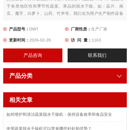
于各类地区性和季节性蔬菜、果品的脱水干燥。如：蒜片、南
瓜、魔芋、白萝卜、山药、竹笋等。我们在为用户生产制作设备
时， 根据所需干燥产品的特性，用户工艺要求，结合几十年来积
累的经验，为用户设计制作出Z适用．品质Z佳的蔬菜干燥设备。
产品型号：
DWT
厂商性质：
生产厂家
更新时间：
2026-02-28
访 问 量：
1163
产品咨询
联系我们
产品分类
相关文章
如何维护和清洁蔬菜脱水干燥机：保持设备效率和食品安全
使用蔬菜脱水干燥机可以带来哪些好处和优势？