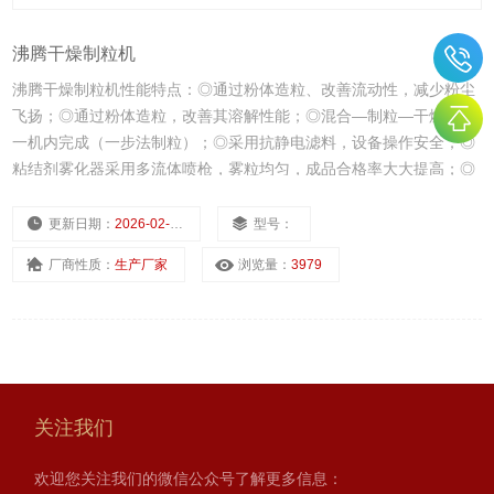
沸腾干燥制粒机
沸腾干燥制粒机性能特点：◎通过粉体造粒、改善流动性，减少粉尘
飞扬；◎通过粉体造粒，改善其溶解性能；◎混合—制粒—干燥—在
一机内完成（一步法制粒）；◎采用抗静电滤料，设备操作安全；◎
粘结剂雾化器采用多流体喷枪，雾粒均匀，成品合格率大大提高；◎
设备*，装卸料轻便快速、冲洗干净。
更新日期：
2026-02-27
型号：
厂商性质：
生产厂家
浏览量：
3979
关注我们
欢迎您关注我们的微信公众号了解更多信息：