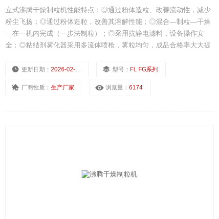
立式沸腾干燥制粒机性能特点：◎通过粉体造粒、改善流动性，减少
粉尘飞扬；◎通过粉体造粒，改善其溶解性能；◎混合—制粒—干燥
—在一机内完成（一步法制粒）；◎采用抗静电滤料，设备操作安
全；◎粘结剂雾化器采用多流体喷枪，雾粒均匀，成品合格率大大提
高；◎设备*，装卸料轻便快速、冲洗干净。
更新日期：
2026-02-28
型号：
FL FG系列
厂商性质：
生产厂家
浏览量：
6174