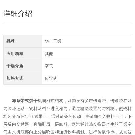
详细介绍
品牌
华丰干燥
应用领域
其他
干燥介质
空气
加热方式
传导式
布条带式烘干机
属厢式结构，厢内设有多层传送带，传送带在厢
内循环运动，物料从料斗进入厢内，通过输送装置的匀料轮，使物料
均匀分布在*层传送带上，通过链条的传动，由链翻倒入物料下层，下
层反向交替逐一直翻到后一层卸料。蒸汽通过热交换器产生的干燥空
气由风机底部向上分层吹击和逆流物料接触，进行传质传热，从而达