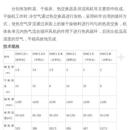
分别有加料器、干燥床、热交换器及排湿风机等主要部件组成。
干燥机工作时.冷空气通过热交换器进行加热，采用科学合理的循环方
式，使热空气穿流通过床面上的被干燥物料进行均匀的热质交换，机
体各单元内热气流在循环风机的作用下进行热风循环，后排出低温高
湿度的空气，平稳高效地完成.
技术规格
+
DWC1.6-Ⅰ
DWC1.6-Ⅱ
DWC1.6-Ⅲ
DWC2-Ⅰ
DWC2-Ⅱ
DWC2-Ⅲ
型号
(加料台)
（中间台）
（出料台）
(加料台)
（中间台）
（出料台）
网宽带
1.6
1.6
1.6
2
2
2
（m）
干燥段
长
10
10
8
10
10
8
（m）
铺料厚
≤100
≤100
≤100
≤100
≤100
≤100
（mm）
使用温
50-150
50-150
50-150
50-150
50-150
50-150
度(oC)
换热面
525
398
262.5
656
497
327.5