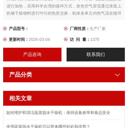
进行加热，采用科学合理的循环方式，使热空气穿流通过床面上
的被干燥物料进行均匀的热质交换，机体各单元内热气流在循环
风机的作用下进行热风循环，后排出低温高湿度的空气，平稳高
效地完成.
产品型号：
厂商性质：
生产厂家
更新时间：
2026-03-04
访 问 量：
1375
产品咨询
联系我们
产品分类
相关文章
如何维护和清洁蔬菜脱水干燥机：保持设备效率和食品安全
使用蔬菜脱水干燥机可以带来哪些好处和优势？