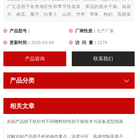
广泛适用于各类地区性和季节性蔬菜、果品的脱水干燥。如蒜
片、南瓜、魔芋、白萝卜、山药、竹笋、苹果、枸杞、高丽菜
等。我公司是国内Z富有经验的蔬菜干燥设备生产企业，技术人员
长期跟踪服务于用户，深入用户进行调试，得到*手实践资料并结
产品型号：
厂商性质：
生产厂家
合国内处先进技术，不断改进和*设备。
更新时间：
2026-03-04
访 问 量：
2279
产品咨询
联系我们
产品分类
相关文章
农副产品烘干机针对不同物料特性的干燥技术与设备选型指南
详解农副产品烘干机的操作要点：温度分区、风速控制及烘干时间的设定