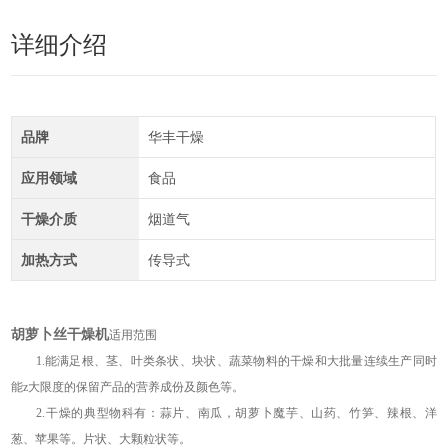
详细介绍
品牌
华丰干燥
应用领域
食品
干燥介质
烟道气
加热方式
传导式
胡萝卜丝干燥机
适用范围
1.能满足根、茎、叶类条状、块状、蔬菜物料的干燥和大批量连续生产同时
能z大限度的保留产品的营养成份及颜色等。
2.干燥的典型物科有：蒜片、南瓜，胡萝卜魔芋、山药、竹笋、辣根、洋
葱、苹果等。片状、大颗粒状等。