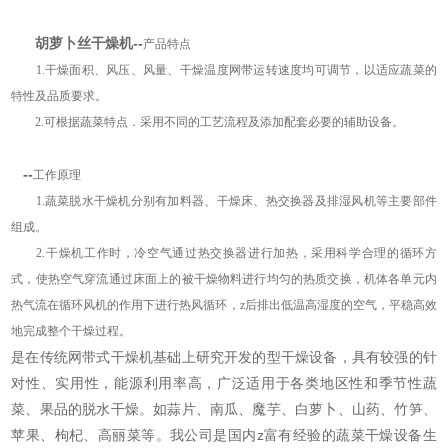
胡萝卜丝干燥机
​--
产品特点
1.干燥面积、风压、风量、干燥温度网带运转速度均可调节，以适应蔬菜的
特性及品质要求。
2.可根据蔬菜特点．采用不同的工艺流程及添加配套必要的辅助设备。
--
工作原理
1.蔬菜脱水干燥机分别有加料器、干燥床、热交换器及排湿风机等主要部件
组成。
2.干燥机工作时，冷空气通过热交换器进行加热，采用科学合理的循环方
式，使热空气穿流通过床面上的被干燥物料进行均匀的热质交换，机体各单元内
热气流在循环风机的作用下进行热风循环，z后排出低温高湿度的空气，平稳高效
地完成整个干燥过程。
是在传统网带式干燥机基础上研究开发的型干燥设备，具有较强的针
对性、实用性，能源利用率高，广泛适用于各类地区性和季节性蔬
菜、果品的脱水干燥。如蒜片、南瓜、魔芋、白萝卜、山药、竹笋、
苹果、枸杞、高丽菜等。我公司是国内z富有经验的蔬菜干燥设备生