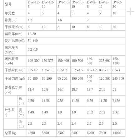
DW-1.2-
DW-1.2-
DW-1.6-
DW-1.6-
DW-2-
DW-2-
DW-2-
型号
+
8
10
8
10
8
10
20
单元数
4
5
4
5
4
5
10
带宽(m)
1.2
1.6
2
干燥段长(m)
8
10
8
10
8
10
20
铺料厚(mm)
10-80
使用温度(oC)
50-140
蒸汽压力
0.2-0.8
(MPa)
蒸汽耗量
180-
450-
120-300
150-375
150-400
180-500
225-600
500
1200
(kg/h)
干燥时间 (h)
0.2-1.2
1.25-1.5
0.2-1.2
0.25-1.5
0.2-1.2
0.25-1.5
0.5-3
100-
干燥强度 kg/h
60-160
80-200
85-220
100-260
120-300
240-600
260
设备总功率
11.4
13.6
14.6
18.7
19.7
24.5
51
(kw)
长
9.56
11.56
9.56
11.56
9.56
11.56
21.56
(m)
外形尺
宽
1.49
1.49
1.9
1.9
2.32
2.32
2.32
寸
(m)
高
2.3
2.3
2.4
2.4
2.5
2.5
2.5
(m)
总重 kg
4500
5600
5300
6400
6200
7500
14000