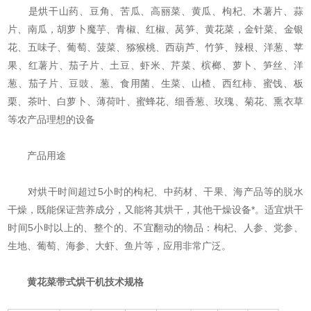
是烘干山药、豆角、苦瓜、高丽菜、黄瓜、枸杞、木薯片、蒜
片、南瓜，胡萝卜魔芋、青椒、红椒、莴笋、黄花菜，金针菜、金银
花、五味子、葡萄、菠菜、猕猴桃、西葫芦、竹笋、辣根、洋葱、苹
果、红薯片、茄子片、土豆、虾米、芹菜、槟榔、萝卜、笋丝、洋
葱、茄子片、豆豉、葱、食用菌、生菜、山楂、西红柿、蜜饯、板
栗、茶叶、白萝卜、薄荷叶、蜜蜂花、细香葱、玫瑰、菊花、熏衣草
等农产品理想的设备
产品用途
对烘干时间超过5小时的枸杞、中药材、干果、海产品等的脱水
干燥，既能保证营养成分，又能将其烘干，其他干燥设备*。适宜烘干
时间5小时以上的、整个的、不宜翻动的物品：枸杞、人参、党参、
生地、葡萄、海参、大虾、鱼片等，应用非常广泛。
黄花菜带式烘干机
技术规格