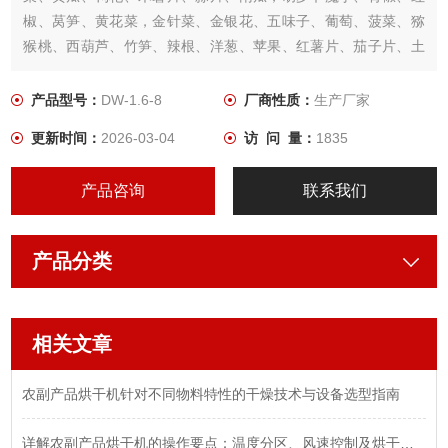
椒、莴笋、黄花菜，金针菜、金银花、五味子、葡萄、菠菜、猕
猴桃、西葫芦、竹笋、辣根、洋葱、苹果、红薯片、茄子片、土
豆、虾米、芹菜、槟榔、萝卜、笋丝、洋葱、茄子片、豆豉、
葱、食用菌、生菜、山楂、西红柿、蜜饯、板栗、茶叶、白萝
产品型号：
DW-1.6-8
厂商性质：
生产厂家
卜、薄荷叶、蜜蜂花、细香葱、玫瑰、菊花、熏衣草等农产品理
更新时间：
2026-03-04
访 问 量：
1835
想的设备
产品咨询
联系我们
产品分类
相关文章
农副产品烘干机针对不同物料特性的干燥技术与设备选型指南
详解农副产品烘干机的操作要点：温度分区、风速控制及烘干时间的设定