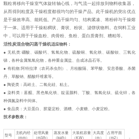
颗粒将移向干燥室气体旋转轴心线，与气流一起排放到物料收集器，
从而得到粒度及干燥程度都很均匀的干燥产品。此干燥机的突出优点
是干燥效率高、能耗低、产品干燥均匀、结构紧凑、将粉碎与干燥熔
于一体。适用于干燥粘稠状、膏状、粉状、滤饼状物料。在饲料工业
中，可以用于干燥血粉、肉骨粉、鱼粉、蛋白质膏剂、糟粕等。
活性炭混合物闪蒸干燥机
适应物料：
● 无机类:硼酸、碳酸钙、氢氧化物、硫酸铜、氧化铁、碳酸钡、三氧化
锑，各种金属氢氧化物，各种重金属盐、合成冰晶石等。
● 有机物:阿特拉津（农药杀虫剂）、月桂酸隔、苯甲酸、安息香酸、杀菌
丹、草酸钠、醋酸纤维素等。
● 陶瓷类：高岭土、二氧化硅、粘土。
● 染料类：蒽醌、黑色氧化铁、靛蓝颜料、丁酸、氢氧化钛、硫化锌，各
种偶氮染料中间体。
● 食品类：大豆蛋白、胶凝淀粉、酒糟、小麦糖、小麦淀粉。
技术参数表：
主机内经
处理风量
蒸发水量
大装机容量
大高度
占用平面
型号
（mm）
（m3/h）
（kg/h）
（KW）
（m）
（m2）