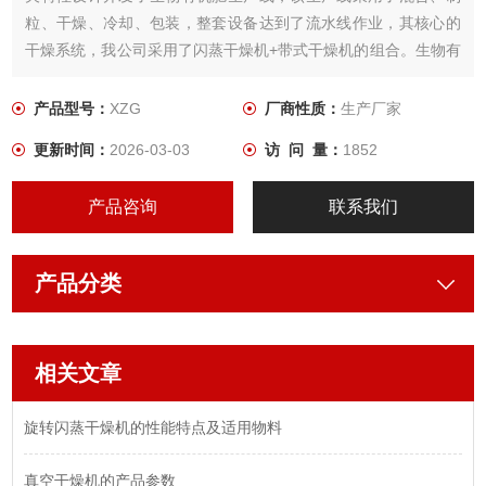
粒、干燥、冷却、包装，整套设备达到了流水线作业，其核心的
干燥系统，我公司采用了闪蒸干燥机+带式干燥机的组合。生物有
机肥原料通过闪蒸干燥机干燥后，与菌种混合制粒。颗粒在带式
干燥机内干燥，干燥后由排料口排出，整套系统的废气由旋风除
产品型号：
XZG
厂商性质：
生产厂家
尘器和布袋除尘器回收后排空，干燥系统全部采用负压操作。
更新时间：
2026-03-03
访 问 量：
1852
产品咨询
联系我们
产品分类
相关文章
旋转闪蒸干燥机的性能特点及适用物料
真空干燥机的产品参数