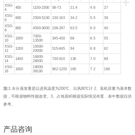
+
XSG-
400
1150-2300
58-73
21.4
4.6
27
4
XSG-
600
2500-5100
130-163
34.2
5.5
39
6
XSG-
800
4500-9000
238-297
63.5
6.0
40
8
XSG-
7000-
1000
345-430
68
6.5
55
10
13500
XSG-
10000-
1200
515-645
94
6.8
62
12
20000
XSG-
16600-
1400
730-910
130
7.0
89
14
28000
XSG-
18000-
1600
962-1203
160
7.2
160
16
38100
注:
1.水分蒸发量是以进风温度为200℃、出风80℃计 2、装机容量为基本数
据，可根据物料性能改变。3、占地面积根据实际情况布置，表中数据仅供
参考。
产品咨询