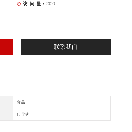
访 问 量：
2020
联系我们
食品
传导式