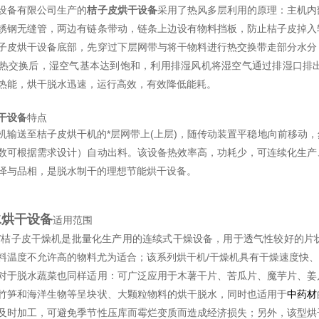
设备有限公司生产的
桔子皮烘干设备
采用了热风多层利用的原理：主机内
锈钢无缝管，两边有链条带动，链条上边设有物料挡板，防止桔子皮掉入
子皮烘干设备底部，先穿过下层网带与将干物料进行热交换带走部分水分
热交换后，湿空气基本达到饱和，利用排湿风机将湿空气通过排湿口排
热能，烘干脱水迅速，运行高效，有效降低能耗。
干设备
特点
机输送至桔子皮烘干机的*层网带上(上层)，随传动装置平稳地向前移动
数可根据需求设计）自动出料。该设备热效率高，功耗少，可连续化生产
泽与品相，是脱水制干的理想节能烘干设备。
水烘干设备
适用范围
/桔子皮干燥机是批量化生产用的连续式干燥设备，用于透气性较好的片
料温度不允许高的物料尤为适合；该系列烘干机/干燥机具有干燥速度快
对于脱水蔬菜也同样适用：可广泛应用于
木薯干片、苦瓜片、魔芋片、姜
竹笋和海洋生物等
呈块状、大颗粒物料的烘干脱水，同时也适用于
中药材
及时加工，可避免季节性压库而霉烂变质而造成经济损失；另外，该型烘