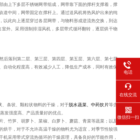
部由上下多层不锈钢网带组成，网带靠下面的撑杆支撑着，撑
轨道中间，网带固定在撑杆上。通过送风机将热风炉出来的纯
，以此向上逐层穿过各层网带，与物料形成逆流热交换，到达
出室外。采用强制排湿风机，多层带式循环翻转，逐层烘干物
，然后落到第二层、第三层、第四层、第五层、第六层、第七层
、自动化程度高，有效减少人工，降低生产成本，同时有效保
电话
在线交流
状、条状、颗粒状物料的干燥，对于
脱水蔬菜、中药饮片
等含
、蒸发强度高、产品质量好的优点。
微信扫一扫
片、竹笋、胡萝卜、菜椒、白萝卜、蘑菇、青菜等蔬菜；以及
的烘干，对于不允许高温干燥的物料尤为适宜，对季节性较强
干机采用带式穿流热循环的干燥原理，具备良好的节能作用，