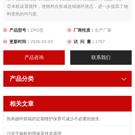
②本机设置搅拌，使物料在形成连续循环状态，进一步提高了物
料受热的均匀度。
③本机设置搅拌从而可顺利进行浆状、膏状、糊状物料干燥。
④本机采用机械密封，能够很好的控制设备真空度。
产品型号：
ZPG型
厂商性质：
生产厂家
更新时间：
2026-03-03
访 问 量：
1787
产品咨询
联系我们
产品分类
相关文章
热风循环烘箱的定期维护保养可减少不必要的损失
污泥干燥机的用途及技术原理