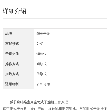
详细介绍
品牌
华丰干燥
布局形式
卧式
干燥介质
烟道气
操作方式
间歇式
加热方式
传导式
适用物料
多种可用
一、
腻子粉纤维素真空耙式干燥机
工作原理
真空耙式干燥机主要由壳体、旋转轴和耙齿组成。与浆叶式干燥器不