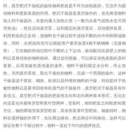
同，真空耙式干燥机的旋转轴和耙齿是不作为加热面的，它仅作为搅
动物料和更新表面的作用。耙式干燥器是真空操作的，首先将湿物料
加入到干燥器内，夹套内通入加热介质（一般为水蒸气或热水也可用
导热油），然后启动真空泵，达到规定的真空度后，启动搅拌装置，
利用耙齿的正反转，使物料在干燥过程中连续不断的向中间和两端推
动，同时，在耙齿间也可以根据用户要求放置4根不锈钢棒（无缝钢
管），它在轴的转动过程中不断的上下运动，振动黏结在器壁上的物
料以及将结块的物料粉碎。通过这些措施，可以保证传热表面的及时
更新，从而加速热质传递的速率。物料干燥到规定水分时，停止加
热，关闭真空系统，取出干燥好的物料，完成一个周期的操作。这种
干燥器适于浆状、糊状、粒状以及纤维状物料的干燥，特别是对于热
敏性物料以及要求回收有机蒸气的干燥操作，真空耙式干燥器具有许
多优点。真空耙式干燥器的耙齿有左向和右向两种基本形式，无论左
向还是右向都有异型和浆叶型两种，安装时，相邻耙齿之间相差90度
方位，轴的两端安装异型耙齿，其余安装浆叶型耙齿。轴旋转时，物
料在搅拌轴的作用下，先往两边移动，然后再往中间移动，这样可以
保证在整个干燥过程中，物料一直处于均匀的搅拌状态。