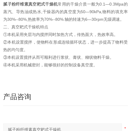
腻子粉纤维素真空耙式干燥机
常用的干燥介质一般为0.1—0.3Mpa的
蒸汽、导热油或热水,干燥器内的真空度为50—90kPa,物料的填充率
为30%--80%,热效率为70%--80%.轴的转速为6—30rpm无级调速。
二、真空耙式干燥机特点
①本机采用夹层与内搅拌同时加热方式，传热面大，热效率高。
②本机设置搅拌，使物料在形成连续循环状态，进一步提高了物料受
热的均匀度。
③本机设置搅拌从而可顺利进行浆状、膏状、糊状物料干燥。
④本机采用机械密封，能够很好的控制设备真空度。
产品咨询