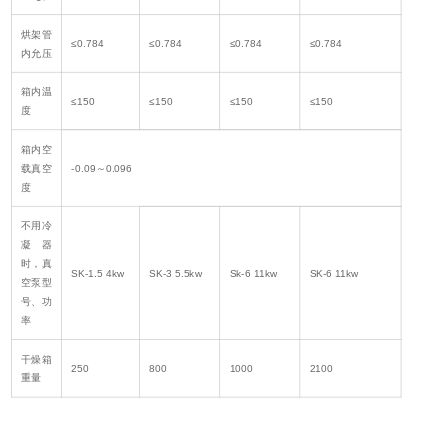
烘架管
≤0.784
≤0.784
≤0.784
≤0.784
内允压
箱内温
≤150
≤150
≤150
≤150
度
箱内空
载真空
-0.09～0.096
度
不用冷
凝器
时，真
SK-1.5 4kw
SK-3 5.5kw
Sk-6 11kw
SK-6 11kw
空泵型
号、功
率
干燥箱
250
800
1000
2100
重量