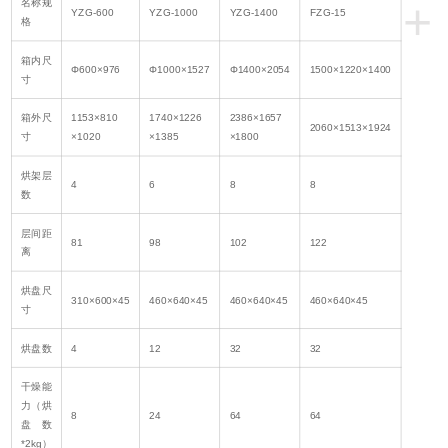
+
名称规
YZG-600
YZG-1000
YZG-1400
FZG-15
格
箱内尺
Φ600×976
Φ1000×1527
Φ1400×2054
1500×1220×1400
寸
箱外尺
1153×810
1740×1226
2386×1657
2060×1513×1924
寸
×1020
×1385
×1800
烘架层
4
6
8
8
数
层间距
81
98
102
122
离
烘盘尺
310×600×45
460×640×45
460×640×45
460×640×45
寸
烘盘数
4
12
32
32
干燥能
力（烘
8
24
64
64
盘数
*2kg）