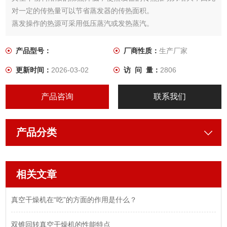
对一定的传热量可以节省蒸发器的传热面积。
蒸发操作的热源可采用低压蒸汽或发热蒸汽。
蒸发器的热损失少。
在干燥前可进行消毒处理，干燥过程中无任何不纯物混入，符合
产品型号：
厂商性质：
生产厂家
GMP要求。
更新时间：
2026-03-02
访 问 量：
2806
FZG/YZG型方形、圆形真空干燥机属于静态式真空干燥器，故干
燥物料的形体不会损坏。
产品咨询
联系我们
产品分类
相关文章
真空干燥机在“吃”的方面的作用是什么？
双锥回转真空干燥机的性能特点