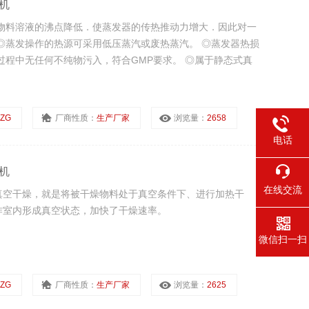
机
物料溶液的沸点降低．使蒸发器的传热推动力增大．因此对一
◎蒸发操作的热源可采用低压蒸汽或废热蒸汽。 ◎蒸发器热损
过程中无任何不纯物污入，符合GMP要求。 ◎属于静态式真
FZG
厂商性质：
生产厂家
浏览量：
2658
电话
机
在线交流
真空干燥，就是将被干燥物料处于真空条件下、进行加热干
作室内形成真空状态，加快了干燥速率。
微信扫一扫
FZG
厂商性质：
生产厂家
浏览量：
2625