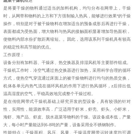
蔬菜干燥机
概述
是将要干燥的物料通过适当的加料机构，均匀分布在网带上，干燥
时，从网带和物料的上方和下方强制输入热风，能够进行效果*的干燥
操作，特别是对于被干燥物料在增加适当的预备成形后再进行干燥，
表面都成为受热面，增大物料与热风的接触面积显著增加导热面积，
使物料内部水份扩散距离缩短。。因此，选用该系列干燥机具有较高
的稳定性和高节能的优点。
工作原理：
设备分别有加料器、干燥床、热交换器及排湿风机等主要部件组成。
干燥机工作时．冷空气通过热交换器进行加热，采用科学合理的循环
方式，使热空气穿流通过床面上的被干燥物料进行均匀的热质交换，
机体各单元内热气流在循环风机的作用下进行热风循环，z后排出低
温高湿度的空气，平稳高效地完成整个干燥过程。
是在传统网带式干燥机基础上研究开发的型设备，具有较强的针对
性，实用性，能源效率高．广泛适用于虾米，虾壳、虾头、小虾米，
海虾、海产品、虾皮、脱水蔬菜等物料的干燥。该设备成本低，产量
大，每小时产量能达到6-8吨的产量，设备采用全不锈钢制作。
性能特点：干燥面积、风压、风量、干燥温度网带运转速度均可调