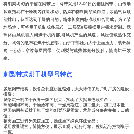
将刺梨均匀的平铺在网带上，网带采用12-60目的钢丝网带，由传动
装置拖动在干燥机内往返移动，热风在物料间穿流而过，水蒸气从顶
部排出，从而达到干燥的目的，箱体长度由标准段组合而成，为了节
约场地，可将烘干机制成多层式，二层至6层根据用户需求定制。载
热体由风机引入到烘干机内部,引风机产生的风速、风压使载热体充
分、均匀的散布在烘干机底部，由于下部压力大于上面压力，载热体
向上运动，穿过每层网带，使刺梨与载热体充分接触，提高烘干效
率。
刺梨带式烘干机型号
特点
多层网带结构，设备总长度明显缩短，大大降低了用户对厂房的建设
投资；
刺梨烘干机由于设备干燥面积大，实现了大批量连续生产；
热能利用率高、干燥效率高，干燥周期短，加工量大，加工成本低，
经国信网带式烘干机干燥的刺梨不易零散，营养成分保留完整，口感
佳；
整套加工过程为无硫加工，确保生产绿色环保食品；
采用数显调控，简捷方便，显示直观，运行可靠。整机运行控制集于
一柜。