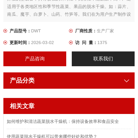
适用于各类地区性和季节性蔬菜、果品的脱水干燥。如：蒜片、
南瓜、魔芋、白萝卜、山药、竹笋等。我们在为用户生产制作设
备时， 根据所需干燥产品的特性，用户工艺要求，结合几十年来
积累的经验，为用户设计制作出Z适用．品质Z佳的蔬菜干燥设
产品型号：
DWT
厂商性质：
生产厂家
备。
更新时间：
2026-03-02
访 问 量：
1375
产品咨询
联系我们
产品分类
相关文章
如何维护和清洁蔬菜脱水干燥机：保持设备效率和食品安全
使用蔬菜脱水干燥机可以带来哪些好处和优势？