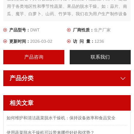
用于各类地区性和季节性蔬菜、果品的脱水干燥。如：蒜片、南
瓜、魔芋、白萝卜、山药、竹笋等。我们在为用户生产制作设备
时， 根据所需干燥产品的特性，用户工艺要求，结合几十年来积
累的经验，为用户设计制作出Z适用．品质Z佳的蔬菜干燥设备。
产品型号：
DWT
厂商性质：
生产厂家
更新时间：
2026-03-02
访 问 量：
1236
产品咨询
联系我们
产品分类
相关文章
如何维护和清洁蔬菜脱水干燥机：保持设备效率和食品安全
使用蔬菜脱水干燥机可以带来哪些好处和优势？