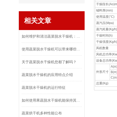
干燥段长(Ao)
铺料厚(mm)
使用温度(°C)
相关文章
蒸汽压(Mpa)
蒸汽耗量(Kg/h
干燥时间(h)
如何维护和清洁蔬菜脱水干燥机：保持设备效率和食品安全
干燥强度(Kg/h
风机数量
使用蔬菜脱水干燥机可以带来哪些好处和优势？
风机总功率(Kw
设备总功率(Kw
关于蔬菜脱水干燥机您都了解吗？
A(m
外形尺寸
B(m
蔬菜脱水干燥机的应用特点介绍
C(m
总重(Kg)
蔬菜脱水干燥机的运行特征
如何使用果蔬脱水干燥机能保持其良好工作状态？
蔬菜烘干机多种性能公布