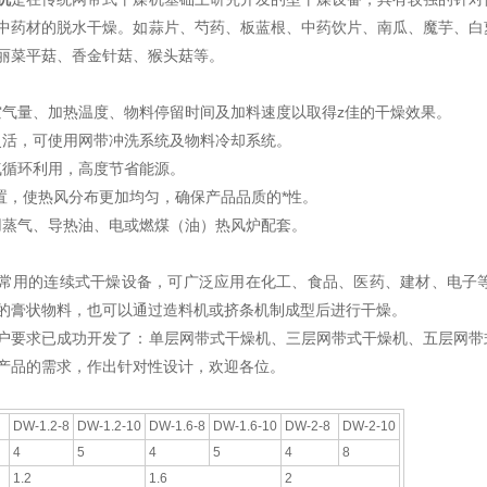
中药材的脱水干燥。如蒜片、芍药、板蓝根、中药饮片、南瓜、魔芋、白
丽菜平菇、香金针菇、猴头菇等。
空气量、加热温度、物料停留时间及加料速度以取得z佳的干燥效果。
灵活，可使用网带冲洗系统及物料冷却系统。
气循环利用，高度节省能源。
装置，使热风分布更加均匀，确保产品品质的*性。
用蒸气、导热油、电或燃煤（油）热风炉配套。
常用的连续式干燥设备，可广泛应用在化工、食品、医药、建材、电子
的膏状物料，也可以通过造料机或挤条机制成型后进行干燥。
户要求已成功开发了：单层网带式干燥机、三层网带式干燥机、五层网带
产品的需求，作出针对性设计，欢迎各位。
DW-1.2-8
DW-1.2-10
DW-1.6-8
DW-1.6-10
DW-2-8
DW-2-10
4
5
4
5
4
8
1.2
1.6
2