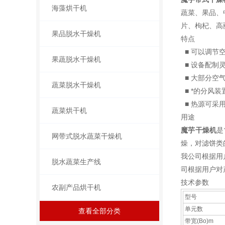
海藻烘干机
蔬菜、果品、
片、枸杞、高
果品脱水干燥机
特点
■ 可以调节
果蔬脱水干燥机
■ 设备配制
■ 大部分空
蔬菜脱水干燥机
■ *的分风
■ 热源可采
蔬菜烘干机
用途
魔芋干燥机
是
网带式脱水蔬菜干燥机
燥，对滤饼类
我公司根据用
脱水蔬菜生产线
司根据用户对
技术参数
农副产品烘干机
型号
单元数
查看全部分类
带宽(Bo)m