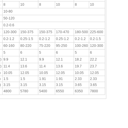
m
8
10
8
10
8
10
10-80
50-120
0.2-0.6
)
120-300
150-375
150-375
170-470
180-500
225-600
0.2-1.2
0.25-1.5
0.2-1.2
0.25-1.2
0.2-1.2
0.2-1.5
)
60-160
80-220
75-220
95-250
100-260
120-300
5
6
5
6
5
6
)
9.9
12.1
9.9
12.1
18.2
22.2
)
11.4
13.6
11.4
13.6
19.7
23.7
)
10.05
12.05
10.05
12.05
10.05
12.05
)
1.5
1.5
1.91
1.91
2.33
2.33
)
3.15
3.15
3.15
3.15
3.65
3.65
4800
5780
5400
6550
6350
7800