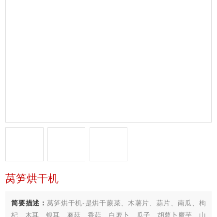
莴笋烘干机
简要描述：
莴笋烘干机-是烘干蕨菜、木薯片、蒜片、南瓜、枸
杞、木耳、银耳、蘑菇、香菇、白萝卜、瓜子、胡萝卜魔芋、山