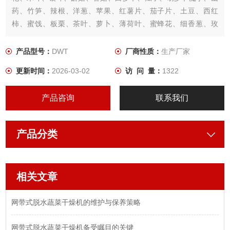
药、竹笋、辣根、洋葱、苹果、红薯片、茄子片、土豆、西红
柿、蜜饯、板栗、茶叶、萝卜、薄荷叶、蜜蜂花、细香葱、玫
瑰、熏衣草等理想的设备。
产品型号：
DWT
厂商性质：
生产厂家
更新时间：
2026-03-02
访 问 量：
1322
产品咨询
联系我们
产品分类
相关文章
网带式脱水蔬菜干燥机的维护与保养策略
网带式脱水蔬菜干燥机备受瞩目的关键