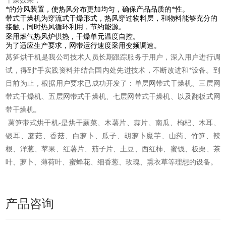
干燥效果；
*的分风装置，使热风分布更加均匀，确保产品品质的*性。
带式干燥机为穿流式干燥形式，热风穿过物料层，和物料能够充分的
接触，同时热风循环利用，节约能源。
采用燃气热风炉供热，干燥单元温度自控。
为了适应生产要求，网带运行速度采用变频调速。
莴笋烘干机是我公司技术人员长期跟踪服务于用户，深入用户进行调
试，得到*手实践资料并结合国内处先进技术，不断改进和*设备。到
目前为止，根据用户要求已成功开发了：单层网带式干燥机、三层网
带式干燥机、五层网带式干燥机、七层网带式干燥机、以及翻板式网
带干燥机。
莴笋带式烘干机-是烘干蕨菜、木薯片、蒜片、南瓜、枸杞、木耳、
银耳、蘑菇、香菇、白萝卜、瓜子、胡萝卜魔芋、山药、竹笋、辣
根、洋葱、苹果、红薯片、茄子片、土豆、西红柿、蜜饯、板栗、茶
叶、萝卜、薄荷叶、蜜蜂花、细香葱、玫瑰、熏衣草等理想的设备。
产品咨询