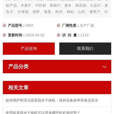
副产品、木薯片、中药材、葛根片、麦冬、南瓜粉、大蒜片、黄
瓜片、方便面、海带、海藻、粉丝、枸杞、山药、葡萄干、红
枣、蘑菇、南瓜子、葵花籽、油茶籽、杏子、果脯、胡萝卜、香
葱、胡椒颗粒、椰子肉、槟榔果、花卉、山芋片、土豆片、木
产品型号：
DWT
厂商性质：
生产厂家
耳、银耳、蘑菇、香菇、白萝卜、瓜子、魔芋的烘干。
更新时间：
2026-03-02
访 问 量：
1113
产品咨询
联系我们
产品分类
相关文章
如何维护和清洁蔬菜脱水干燥机：保持设备效率和食品安全
使用蔬菜脱水干燥机可以带来哪些好处和优势？