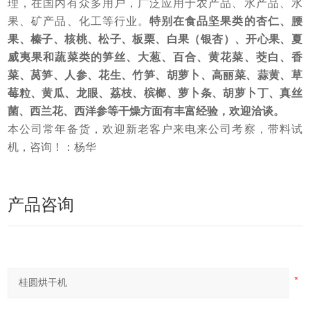
理，在国内有众多用户，广泛应用于农产品、水产品、水
果、矿产品、化工等行业。
特别在食品坚果类的
杏仁、腰
果、榛子、核桃、松子、板栗、白果（
银杏）
、开心果、夏
威夷果和蔬菜类的
笋丝、大葱、百合、黄花菜、茭白、香
菜、莴笋、人参、花生、竹笋、胡萝卜、高丽菜、蒜黄、草
莓粒、黄瓜、龙眼、荔枝、槟榔、萝卜条、胡萝卜丁、真丝
菌、西兰花、西洋参
等
干燥方面有丰富经验，欢迎洽谈。
本公司常年备货，欢迎新老客户来电来公司考察，带料试
机，咨询！：杨华
产品咨询