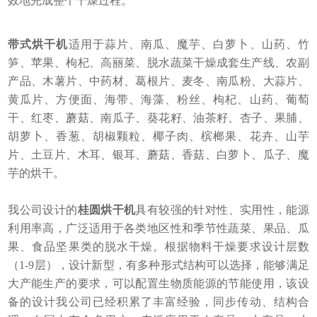
效地完成整个干燥过程。
+
带式烘干机
适用于蒜片、南瓜、魔芋、白萝卜、山药、竹
笋、苹果、枸杞、高丽菜、脱水蔬菜干燥成套生产线、农副
产品、木薯片、中药材、葛根片、麦冬、南瓜粉、大蒜片、
黄瓜片、方便面、海带、海藻、粉丝、枸杞、山药、葡萄
干、红枣、蘑菇、南瓜子、葵花籽、油茶籽、杏子、果脯、
胡萝卜、香葱、胡椒颗粒、椰子肉、槟榔果、花卉、山芋
片、土豆片、木耳、银耳、蘑菇、香菇、白萝卜、瓜子、魔
芋的烘干。
我公司设计的
桂圆烘干机
具有较强的针对性、实用性，能源
利用率高，广泛适用于各类地区性和季节性蔬菜、果品、瓜
果、食品坚果类的脱水干燥。根据物料干燥要求设计层数
（1-9层），设计新型，有多种形式结构可以选择，能够满足
大产能生产的要求，可以配置生物质能源的节能使用，该设
备的设计我公司已经积累了丰富经验，同步传动、结构合