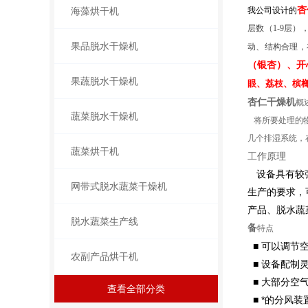
杏
海藻烘干机
我公司设计的
层数（1-9层
果品脱水干燥机
动、结构合理，
（
银杏
）
、开
果蔬脱水干燥机
眼、荔枝、槟
杏仁干燥机
概
蔬菜脱水干燥机
将所要处理的物
几个排湿系统，
蔬菜烘干机
工作原理
设备具有较
网带式脱水蔬菜干燥机
生产的要求，
产品、脱水蔬
脱水蔬菜生产线
备
特点
■
可以调节
农副产品烘干机
■
设备配制
■
大部分空
查看全部分类
■
*的分风装