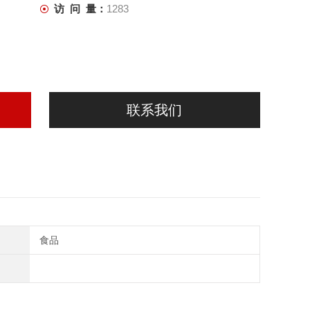
访 问 量：
1283
联系我们
食品