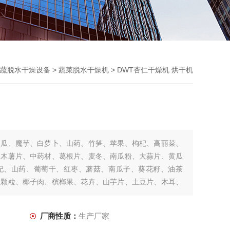
蔬脱水干燥设备
>
蔬菜脱水干燥机
> DWT杏仁干燥机 烘干机
南瓜、魔芋、白萝卜、山药、竹笋、苹果、枸杞、高丽菜、
、木薯片、中药材、葛根片、麦冬、南瓜粉、大蒜片、黄瓜
杞、山药、葡萄干、红枣、蘑菇、南瓜子、葵花籽、油茶
椒颗粒、椰子肉、槟榔果、花卉、山芋片、土豆片、木耳、
芋的烘干。
厂商性质：
生产厂家