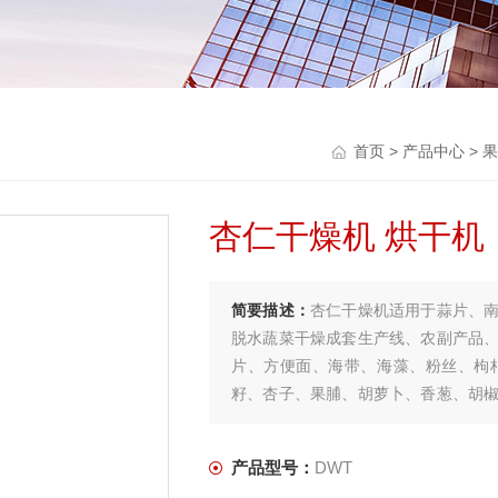
首页
>
产品中心
>
果
杏仁干燥机 烘干机
简要描述：
杏仁干燥机适用于蒜片、
脱水蔬菜干燥成套生产线、农副产品
片、方便面、海带、海藻、粉丝、枸
籽、杏子、果脯、胡萝卜、香葱、胡
银耳、蘑菇、香菇、白萝卜、瓜子、魔
产品型号：
DWT