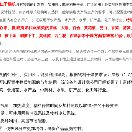
仁干燥机
具有较强的针对性、实用性，能源利用率高，广泛适用于各类地区性和季
），设计新型，有多种形式结构可以选择，能够满足大产能生产的要求，可以配置生
在国内有众多用户，广泛应用于农产品、水产品、水果、矿产品、化工等行业。
特
心果、夏威夷果和蔬菜类的
笋丝、大葱、百合、黄花菜、茭白、香菜、莴笋
等
干燥方面有丰富经验，欢
榔、萝卜条、胡萝卜丁、真丝菌、西兰花、西洋参
述
料通过适当的辅料机构均匀的分布在输送带上，输送带通过一个或几个加热单元组成
在输送带通过时，热空气从上往下或从下往上通过输送带上的物料，从而使物料能均
强的针对性、实用性，能源利用率高
。根据物料干燥要求设计层数（1-
可以配置生物质能源的节能使用，该设备的设计我公司已经积累了丰富经
菜、食用菌、水产品、中药材、水果、矿产品、化工等行业。
空气量、加热温度、物料停留时间及加料速度以取得z佳的干燥效果。
灵活，可使用网带冲洗系统及物料冷却系统。
气循环利用，高度节省能源。
置，使热风分布更加均匀，确保产品品质的*性。