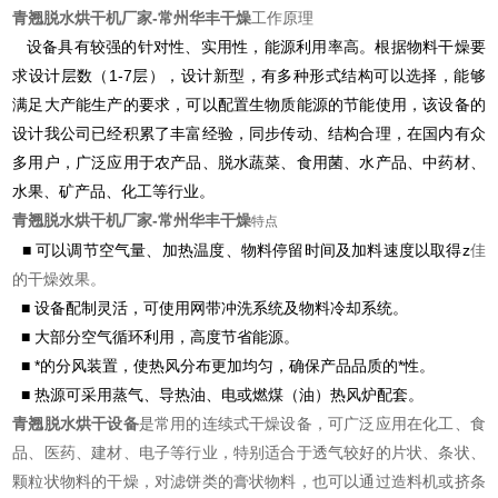
青翘脱水烘干机厂家
-常州华丰干燥
工作原理
设备具有较强的针对性、实用性，能源利用率高
。根据物料干燥要
求设计层数（1-7层），设计新型，有多种形式结构可以选择，能够
满足大产能生产的要求，可以配置生物质能源的节能使用，该设备的
设计我公司已经积累了丰富经验，同步传动、结构合理，在国内有众
多用户，广泛应用于农产品、脱水蔬菜、食用菌、水产品、中药材、
水果、矿产品、化工等行业。
青翘脱水烘干机厂家
-常州华丰干燥
特点
■
可以调节空气量、加热温度、物料停留时间及加料速度以取得z
佳
的干燥效果。
■
设备配制灵活，可使用网带冲洗系统及物料冷却系统。
■
大部分空气循环利用，高度节省能源。
■
*的分风装置，使热风分布更加均匀，确保产品品质的*性。
■
热源可采用蒸气、导热油、电或燃煤（油）热风炉配套。
青翘脱水烘干设备
是常用的连续式干燥设备，可广泛应用在化工、食
品、医药、建材、电子等行业，特别适合于透气较好的片状、条状、
颗粒状物料的干燥，对滤饼类的膏状物料，也可以通过造料机或挤条