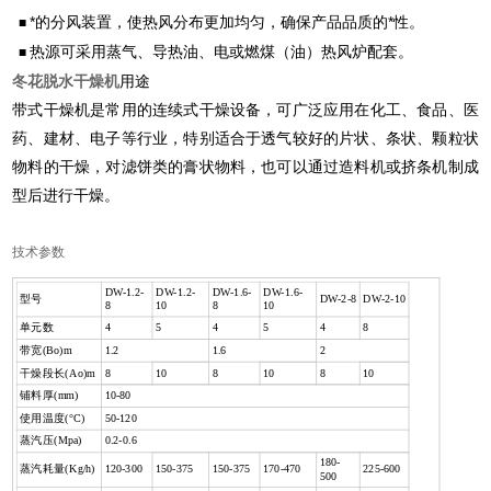
*的分风装置，使热风分布更加均匀，确保产品品质的*性。
■
热源可采用蒸气、导热油、电或燃煤（油）热风炉配套。
■
冬花脱水干燥机
用途
带式干燥机是常用的连续式干燥设备，可广泛应用在化工、食品、医
药、建材、电子等行业，特别适合于透气较好的片状、条状、颗粒状
物料的干燥，对滤饼类的膏状物料，也可以通过造料机或挤条机制成
型后进行干燥。
技术参数
+
DW-1.2-
DW-1.2-
DW-1.6-
DW-1.6-
型号
DW-2-8
DW-2-10
8
10
8
10
单元数
4
5
4
5
4
8
带宽
(Bo)m
1.2
1.6
2
干燥段长
(Ao)m
8
10
8
10
8
10
铺料厚
(mm)
10-80
使用温度
(°C)
50-120
蒸汽压
(Mpa)
0.2-0.6
180-
蒸汽耗量
(Kg/h)
120-300
150-375
150-375
170-470
225-600
500