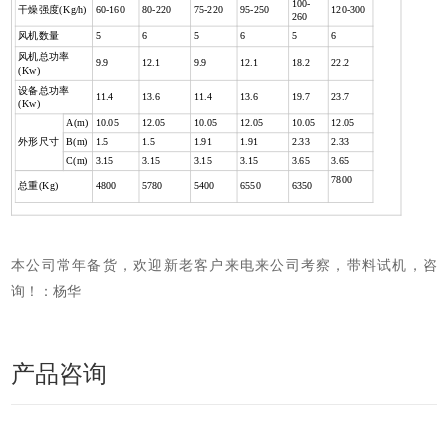
100-
干燥强度
(Kg
/h)
60-160
80-220
75-220
95-250
120-300
260
风机数量
5
6
5
6
5
6
风机总功率
9.9
12.1
9.9
12.1
18.2
22.2
(Kw)
设备总功率
11.4
13.6
11.4
13.6
19.7
23.7
(Kw)
A(m)
10.05
12.05
10.05
12.05
10.05
12.05
外形尺寸
B(m)
1.5
1.5
1.91
1.91
2.33
2.33
C(m)
3.15
3.15
3.15
3.15
3.65
3.65
7800
总重
(Kg)
4800
5780
5400
6550
6350
本公司常年备货，欢迎新老客户来电来公司考察，带料试机，咨
询！：杨华
产品咨询