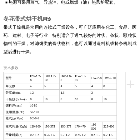
热源可采用蒸气、导热油、电或燃煤（油）热风炉配套。
■
冬花带式烘干机
用途
带式干燥机是常用的连续式干燥设备，可广泛应用在化工、食品、医
药、建材、电子等行业，特别适合于透气较好的片状、条状、颗粒状
物料的干燥，对滤饼类的膏状物料，也可以通过造料机或挤条机制成
型后进行干燥。
技术参数
DW-1.2-
DW-1.2-
DW-1.6-
DW-1.6-
+
型号
DW-2-8
DW-2-10
8
10
8
10
单元数
4
5
4
5
4
8
带宽
(Bo)m
1.2
1.6
2
干燥段长
(Ao)m
8
10
8
10
8
10
铺料厚
(mm)
10-80
使用温度
(°C)
50-120
蒸汽压
(Mpa)
0.2-0.6
180-
蒸汽耗量
(Kg/h)
120-300
150-375
150-375
170-470
225-600
500
干燥时间
(h)
0.2-1.2
0.25-1.5
0.2-1.2
0.25-1.2
0.2-1.2
0.2-1.5