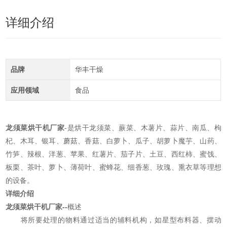
详细介绍
品牌
华丰干燥
应用领域
食品
龙须菜烘干机厂家
-是烘干龙须菜、蕨菜、木薯片、蒜片、南瓜、枸
杞、木耳、银耳、蘑菇、香菇、白萝卜、瓜子、胡萝卜魔芋、山药、
竹笋、辣根、洋葱、苹果、红薯片、茄子片、土豆、西红柿、蜜饯、
板栗、茶叶、萝卜、薄荷叶、蜜蜂花、细香葱、玫瑰、熏衣草等理想
的设备。
详细介绍
龙须菜烘干机厂家
--
概述
将所要处理的物料通过适当的辅料机构，如星型布料器、摆动