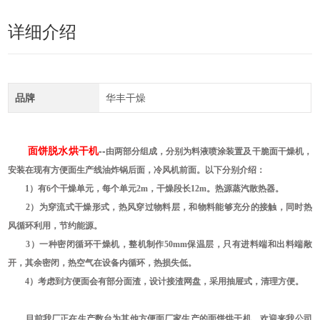
详细介绍
品牌
华丰干燥
面饼脱水烘干机
--
由两部分组成，分别为料液喷涂装置及干脆面干燥机，
安装在现有方便面生产线油炸锅后面，冷风机前面。以下分别介绍：
1）有6个干燥单元，每个单元2m，干燥段长12m。热源蒸汽散热器。
2）为穿流式干燥形式，热风穿过物料层，和物料能够充分的接触，同时热
风循环利用，节约能源。
3）一种密闭循环干燥机，整机制作50mm保温层，只有进料端和出料端敞
开，其余密闭，热空气在设备内循环，热损失低。
4）考虑到方便面会有部分面渣，设计接渣网盘，采用抽屉式，清理方便。
目前我厂正在生产数台为其他方便面厂家生产的
面饼烘干机
，欢迎来我公司