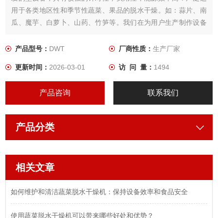
用于各类地区性和季节性蔬菜、果品的脱水干燥。如：蒜片、南
瓜、魔芋、白萝卜、山药、竹笋等。我们在为用户生产制作设备
时， 根据所需干燥产品的特性，用户工艺要求，结合几十年来积
累的经验，为用户设计制作出Z适用．品质Z佳的蔬菜干燥设备。
产品型号：
DWT
厂商性质：
生产厂家
更新时间：
2026-03-01
访 问 量：
1494
产品咨询
联系我们
产品分类
相关文章
如何维护和清洁蔬菜脱水干燥机：保持设备效率和食品安全
使用蔬菜脱水干燥机可以带来哪些好处和优势？