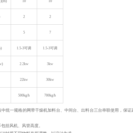
(m)
10
10
)
2
2
5
7
)
1.5-3可调
1.5-3可调
w)
2.2kw
3kw
22kw
30kw
500kg/h
700kg/h
表中统一规格的网带干燥机加料台、中间台、出料台三台串联使用，保证
不包括风机、风管高度。