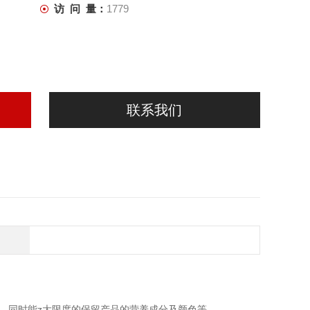
访 问 量：
1779
联系我们
，同时能z大限度的保留产品的营养成分及颜色等。