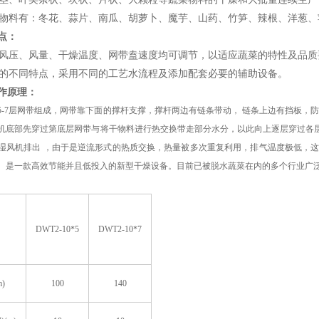
料有：冬花、蒜片、南瓜、胡萝卜、魔芋、山药、竹笋、辣根、洋葱、
点：
压、风量、干燥温度、网带盍速度均可调节，以适应蔬菜的特性及品
不同特点，采用不同的工艺水流程及添加配套必要的辅助设备。
作原理：
5-7层网带组成，网带靠下面的撑杆支撑，撑杆两边有链条带动， 链条上边有挡板，
机底部先穿过第底层网带与将干物料进行热交换带走部分水分，以此向上逐层穿过各层
湿风机排出 ，由于是逆流形式的热质交换，热量被多次重复利用，排气温度极低，
。是一款高效节能并且低投入的新型干燥设备。目前已被脱水蔬菜在内的多个行业广
DWT2-10*5
DWT2-10*7
)
100
140