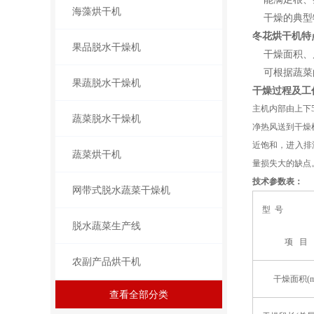
海藻烘干机
干燥的典型物
冬花烘干机
特
果品脱水干燥机
干燥面积、风
可根据蔬菜的
果蔬脱水干燥机
干燥过程及工
主机内部由上下
蔬菜脱水干燥机
净热风送到干燥
近饱和，进入排
蔬菜烘干机
量损失大的缺点
技术参数表：
网带式脱水蔬菜干燥机
型 号
脱水蔬菜生产线
项 目
农副产品烘干机
干燥面积(m
查看全部分类