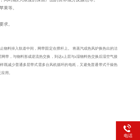
苹果等。
质要求。
防止物料掉入轨道中间，网带固定在撑杆上。 将蒸汽或热风炉换热出的洁
网带，与物料形成逆流热交换，到达z上层与z湿物料热交换后湿空气接
这样既减少普通多层带式需多台风机循环的电耗，又避免普通带式干燥热
泛应用。
电话