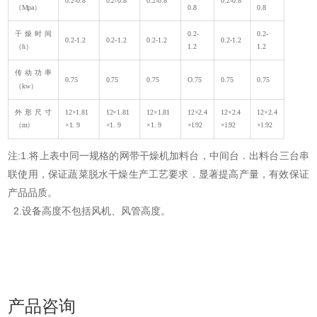
0.2-0.8
0.2-0.8
0.2-0.8
0.2-0.8
（Mpa）
0.8
0.8
干燥时间
0.2-
0.2-
0.2-1.2
0.2-1.2
0.2-1.2
0.2-1.2
（h）
1.2
1.2
传动功率
0.75
0.75
0.75
O.75
0.75
0.75
（kw）
外形尺寸
12×1.81
12×1.81
12×1.81
12×2.4
12×2.4
12×2.4
（m）
×1. 9
×1. 9
×1. 9
×l.92
×l.92
×l.92
注:1.将上表中同一规格的网带干燥机加料台，中间台．出料台三台串
联使用，保证蔬菜脱水干燥生产工艺要求．显著提高产量，有效保证
产品品质。
2.设备高度不包括风机、风管高度。
产品咨询