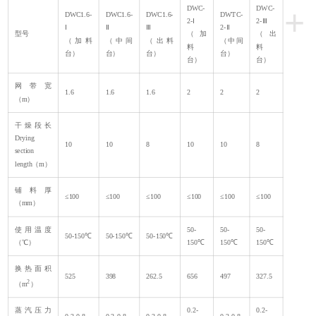
+
DWC-
DWC-
DWC1.6-
DWC1.6-
DWC1.6-
DWTC-
2-Ⅰ
2-Ⅲ
Ⅰ
Ⅱ
Ⅲ
2-Ⅱ
型号
（加
（出
（加料
（中间
（出料
（中间
料
料
台）
台）
台）
台）
台）
台）
网带宽
1.6
1.6
1.6
2
2
2
（m）
干燥段长
Drying
10
10
8
10
10
8
section
length（m）
铺料厚
≤100
≤100
≤100
≤100
≤100
≤100
（mm）
使用温度
50-
50-
50-
50-150℃
50-150℃
50-150℃
（℃）
150℃
150℃
150℃
换热面积
525
398
262.5
656
497
327.5
2
（m
）
蒸汽压力
0.2-
0.2-