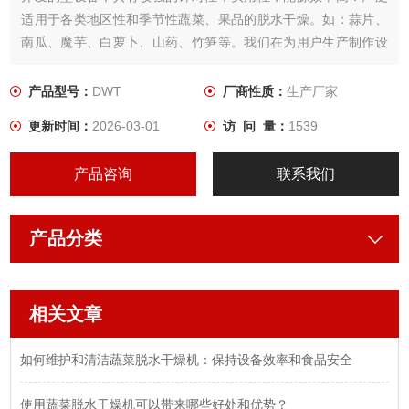
适用于各类地区性和季节性蔬菜、果品的脱水干燥。如：蒜片、
南瓜、魔芋、白萝卜、山药、竹笋等。我们在为用户生产制作设
备时， 根据所需干燥产品的特性，用户工艺要求，结合几十年来
积累的经验，为用户设计制作出Z适用．品质Z佳的蔬菜干燥设
产品型号：
DWT
厂商性质：
生产厂家
备。
更新时间：
2026-03-01
访 问 量：
1539
产品咨询
联系我们
产品分类
相关文章
如何维护和清洁蔬菜脱水干燥机：保持设备效率和食品安全
使用蔬菜脱水干燥机可以带来哪些好处和优势？