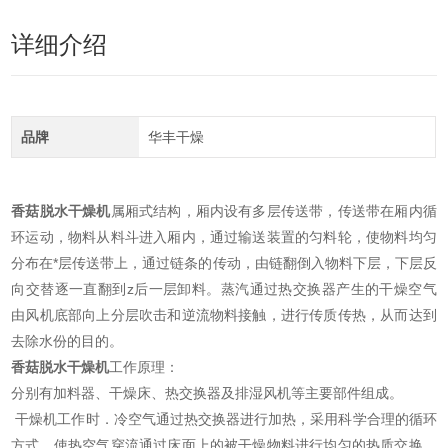
详细介绍
品牌
华丰干燥
香菇脱水干燥机
属厢式结构，厢内设有多层传送带，传送带在厢内循
环运动，物料从料斗进入厢内，通过输送装置的匀料轮，使物料均匀
分布在*层传送带上，通过链条的传动，由链翻倒入物料下层，下层反
向交替逐一直翻到z后一层卸料。蒸汽通过热交换器产生的干燥空气
由风机底部向上分层吹击和逆流物料接触，进行传质传热，从而达到
去除水份的目的。
香菇脱水干燥机
工作原理：
分别有加料器、干燥床、热交换器及排湿风机等主要部件组成。
干燥机工作时．冷空气通过热交换器进行加热，采用科学合理的循环
方式，使热空气穿流通过床面上的被干燥物料进行均匀的热质交换，