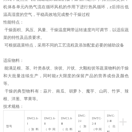
机体各单元内热气流在循环风机的作用下进行热风循环，z后排出低
温高湿度的空气，平稳高效地完成整个干燥过程
性能特点：
干燥面积、风压、风量、干燥温度网带运转速度均可调节．以适应蔬
菜的特性及品质要求。
可根据蔬菜特点，采用不同的工艺流程及添加配套必要的辅助设备
适应物料：
能满足根、茎、叶类条状、块状、片状、大颗粒状等蔬菜物料的干燥
和大批量连续生产，同时能z大限度的保留产品的营养成份及颜色
等。
干燥的典型物料有：蒜片、南瓜、胡萝卜、魔芋、山药、竹笋、辣
根、洋葱、苹果等。
技术规格：
+
DWC-
DWC-
DWC1.6-
DWC1.6-
DWC1.6-
DWTC-
2-Ⅰ
2-Ⅲ
Ⅰ
Ⅱ
Ⅲ
2-Ⅱ
型号
（加
（出
（加料
（中间
（出料
（中间
料
料