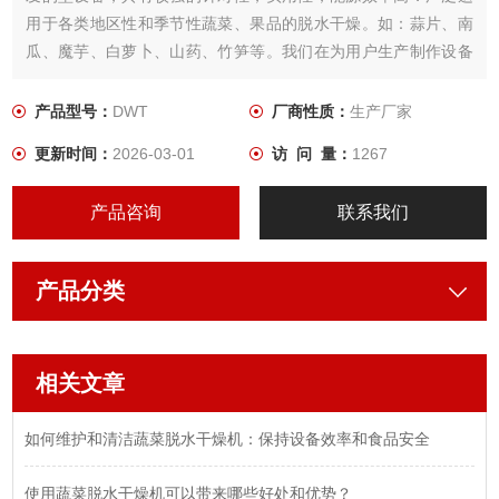
用于各类地区性和季节性蔬菜、果品的脱水干燥。如：蒜片、南
瓜、魔芋、白萝卜、山药、竹笋等。我们在为用户生产制作设备
时， 根据所需干燥产品的特性，用户工艺要求，结合几十年来积
累的经验，为用户设计制作出Z适用．品质Z佳的蔬菜干燥设备。
产品型号：
DWT
厂商性质：
生产厂家
更新时间：
2026-03-01
访 问 量：
1267
产品咨询
联系我们
产品分类
相关文章
如何维护和清洁蔬菜脱水干燥机：保持设备效率和食品安全
使用蔬菜脱水干燥机可以带来哪些好处和优势？