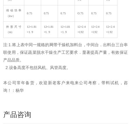
传动功率
0.75
0.75
0.75
O.75
0.75
0.75
（kw）
外形尺寸
12×1.81
12×1.81
12×1.81
12×2.4
12×2.4
12×2.4
（m）
×1. 9
×1. 9
×1. 9
×l.92
×l.92
×l.92
注:1.将上表中同一规格的网带干燥机加料台，中间台．出料台三台串
联使用，保证蔬菜脱水干燥生产工艺要求．显著提高产量，有效保证
产品品质。
2.设备高度不包括风机、风管高度。
本公司常年备货，欢迎新老客户来电来公司考察，带料试机，咨
询！：杨华
产品咨询