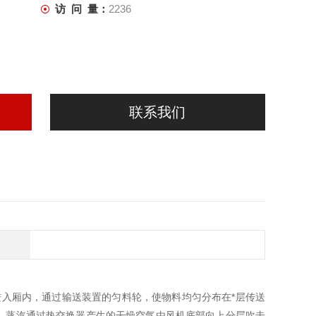
访 问 量：
2236
联系我们
入厢内，通过输送装置的匀料轮，使物料均匀分布在*层传送
。蒸汽通过热交换器产生的干燥空气由风机底部向上分层吹击