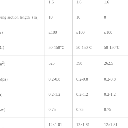
）
1.6
1.6
1.6
g section length（m）
10
10
8
m）
≤100
≤100
≤100
℃）
50-150℃
50-150℃
50-150℃
2
525
398
262.5
m
）
pa）
0.2-0.8
0.2-0.8
0.2-0.8
h）
0.2-1.2
0.2-1.2
0.2-1.2
kw）
0.75
0.75
0.75
12×1.81
12×1.81
12×1.81