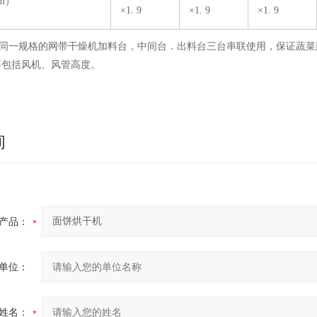
m）
×1. 9
×1. 9
×1. 9
表中同一规格的网带干燥机加料台，中间台．出料台三台串联使用，保证蔬
不包括风机、风管高度。
询
产品：
单位：
姓名：