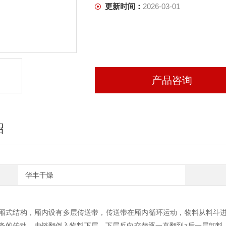
更新时间：
2026-03-01
产品咨询
绍
华丰干燥
厢式结构，厢内设有多层传送带，传送带在厢内循环运动，物料从料斗进
条的传动，由链翻倒入物料下层，下层反向交替逐一直翻到z后一层卸料