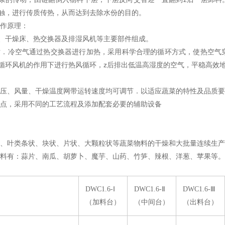
触，进行传质传热，从而达到去除水份的目的。
作原理：
、干燥床、热交换器及排湿风机等主要部件组成。
．冷空气通过热交换器进行加热，采用科学合理的循环方式，使热空气
循环风机的作用下进行热风循环，z后排出低温高湿度的空气，平稳高效
压、风量、干燥温度网带运转速度均可调节．以适应蔬菜的特性及品质要
点，采用不同的工艺流程及添加配套必要的辅助设备
、叶类条状、块状、片状、大颗粒状等蔬菜物料的干燥和大批量连续生产
料有：蒜片、南瓜、胡萝卜、魔芋、山药、竹笋、辣根、洋葱、苹果等。
DWC1.6-Ⅰ
DWC1.6-Ⅱ
DWC1.6-Ⅲ
（加料台）
（中间台）
（出料台）