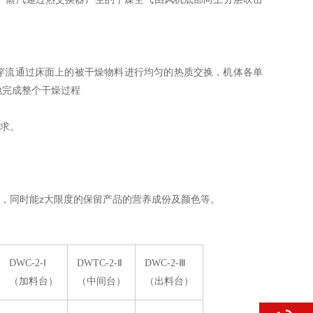
穿流通过床面上的被干燥物料进行均匀的热质交换，机体各单
地完成整个干燥过程
求。
，同时能z大限度的保留产品的营养成份及颜色等。
DWC-2-Ⅰ
DWTC-2-Ⅱ
DWC-2-Ⅲ
（加料台）
（中间台）
（出料台）