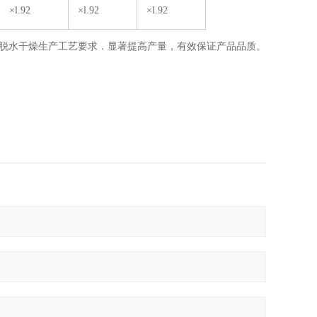
×l.92
×l.92
×l.92
菜脱水干燥生产工艺要求．显著提高产量，有效保证产品品质。