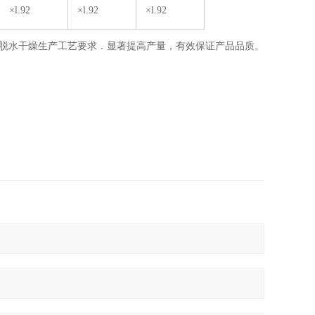
×l.92
×l.92
×l.92
菜脱水干燥生产工艺要求．显著提高产量，有效保证产品品质。