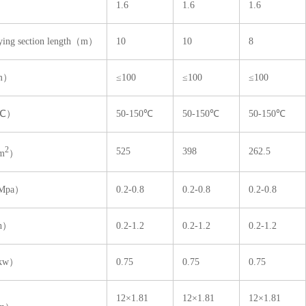
）
1.6
1.6
1.6
g section length（m）
10
10
8
m）
≤100
≤100
≤100
℃）
50-150℃
50-150℃
50-150℃
2
525
398
262.5
m
）
pa）
0.2-0.8
0.2-0.8
0.2-0.8
h）
0.2-1.2
0.2-1.2
0.2-1.2
kw）
0.75
0.75
0.75
12×1.81
12×1.81
12×1.81