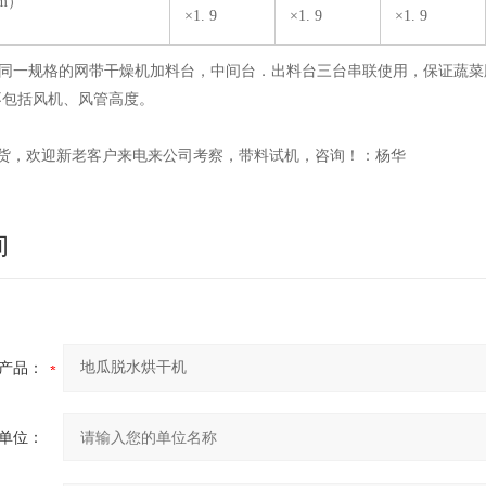
m）
×1. 9
×1. 9
×1. 9
表中同一规格的网带干燥机加料台，中间台．出料台三台串联使用，保证蔬
不包括风机、风管高度。
货，欢迎新老客户来电来公司考察，带料试机，咨询！：杨华
询
产品：
单位：