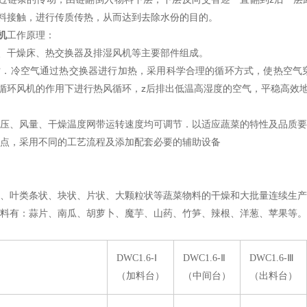
料接触，进行传质传热，从而达到去除水份的目的。
机
工作原理：
、干燥床、热交换器及排湿风机等主要部件组成。
．冷空气通过热交换器进行加热，采用科学合理的循环方式，使热空气
循环风机的作用下进行热风循环，z后排出低温高湿度的空气，平稳高效
压、风量、干燥温度网带运转速度均可调节．以适应蔬菜的特性及品质要
点，采用不同的工艺流程及添加配套必要的辅助设备
、叶类条状、块状、片状、大颗粒状等蔬菜物料的干燥和大批量连续生产
料有：蒜片、南瓜、胡萝卜、魔芋、山药、竹笋、辣根、洋葱、苹果等。
DWC1.6-Ⅰ
DWC1.6-Ⅱ
DWC1.6-Ⅲ
（加料台）
（中间台）
（出料台）