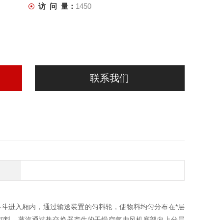
访 问 量：
1450
联系我们
斗进入厢内，通过输送装置的匀料轮，使物料均匀分布在*层
卸料。蒸汽通过热交换器产生的干燥空气由风机底部向上分层