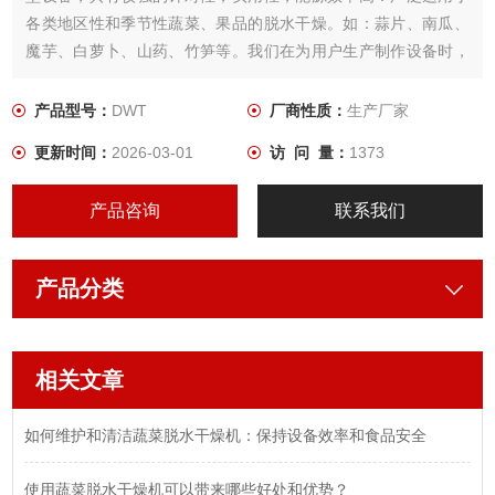
各类地区性和季节性蔬菜、果品的脱水干燥。如：蒜片、南瓜、
魔芋、白萝卜、山药、竹笋等。我们在为用户生产制作设备时，
根据所需干燥产品的特性，用户工艺要求，结合几十年来积累的
经验，为用户设计制作出Z适用．品质Z佳的蔬菜干燥设备。
产品型号：
DWT
厂商性质：
生产厂家
更新时间：
2026-03-01
访 问 量：
1373
产品咨询
联系我们
产品分类
相关文章
如何维护和清洁蔬菜脱水干燥机：保持设备效率和食品安全
使用蔬菜脱水干燥机可以带来哪些好处和优势？