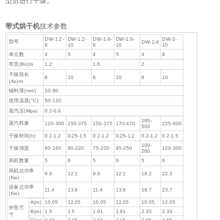
型后进行干燥。
带式
烘干机
技术参数
DW-1.2-
DW-1.2-
DW-1.6-
DW-1.6-
DW-2-
型号
DW-2-8
8
10
8
10
10
单元数
4
5
4
5
4
8
带宽(Bo)m
1.2
1.6
2
干燥段长
8
10
8
10
8
10
(Ao)m
铺料厚(mm)
10-80
使用温度(°C)
50-120
蒸汽压(Mpa)
0.2-0.6
180-
蒸汽耗量
120-300
150-375
150-375
170-470
225-600
500
干燥时间(h)
0.2-1.2
0.25-1.5
0.2-1.2
0.25-1.2
0.2-1.2
0.2-1.5
100-
干燥强度
60-160
80-220
75-220
95-250
120-300
260
风机数量
5
6
5
6
5
6
风机总功率
9.9
12.1
9.9
12.1
18.2
22.2
(Kw)
设备总功率
11.4
13.6
11.4
13.6
19.7
23.7
(Kw)
A(m)
10.05
12.05
10.05
12.05
10.05
12.05
外形尺
B(m)
1.5
1.5
1.91
1.91
2.33
2.33
寸