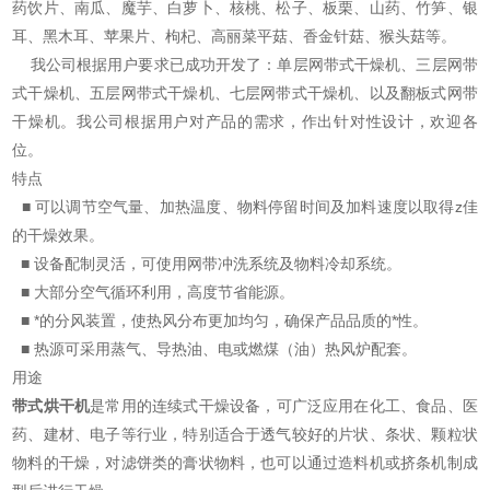
药饮片、南瓜、魔芋、白萝卜、核桃、松子、板栗、山药、竹笋、银
耳、黑木耳、苹果片、枸杞、高丽菜平菇、香金针菇、猴头菇等。
我公司根据用户要求已成功开发了：单层网带式干燥机、三层网带
式干燥机、五层网带式干燥机、七层网带式干燥机、以及翻板式网带
干燥机。我公司根据用户对产品的需求，作出针对性设计，欢迎各
位。
特点
■ 可以调节空气量、加热温度、物料停留时间及加料速度以取得z佳
的干燥效果。
■ 设备配制灵活，可使用网带冲洗系统及物料冷却系统。
■ 大部分空气循环利用，高度节省能源。
■ *的分风装置，使热风分布更加均匀，确保产品品质的*性。
■ 热源可采用蒸气、导热油、电或燃煤（油）热风炉配套。
用途
带式
烘干机
是常用的连续式干燥设备，可广泛应用在化工、食品、医
药、建材、电子等行业，特别适合于透气较好的片状、条状、颗粒状
物料的干燥，对滤饼类的膏状物料，也可以通过造料机或挤条机制成