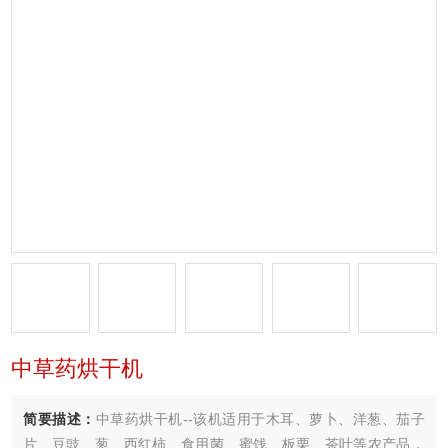
中草药烘干机
简要描述：
中草药烘干机--该机适用于木耳、萝卜、洋葱、茄子
片、豆豉、葱、西红柿、食用菌、蜜饯、板栗、茶叶等农产品，