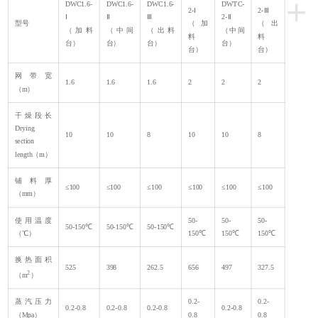
+
DWC1.6-
DWC1.6-
DWC1.6-
DWTC-
2-Ⅰ
2-Ⅲ
Ⅰ
Ⅱ
Ⅲ
2-Ⅱ
型号
（加
（出
（加料
（中间
（出料
（中间
料
料
台）
台）
台）
台）
台）
台）
网带宽
1.6
1.6
1.6
2
2
2
（m）
干燥段长
Drying
10
10
8
10
10
8
section
length（m）
铺料厚
≤100
≤100
≤100
≤100
≤100
≤100
（mm）
使用温度
50-
50-
50-
50-150℃
50-150℃
50-150℃
（℃）
150℃
150℃
150℃
换热面积
525
398
262.5
656
497
327.5
2
（m
）
蒸汽压力
0.2-
0.2-
0.2-0.8
0.2-0.8
0.2-0.8
0.2-0.8
（Mpa）
0.8
0.8