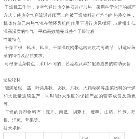
干燥机工作时．冷空气通过热交换器进行加热，采用科学合理的循环
方式，使热空气穿流通过床面上的被干燥物料进行均匀的热质交换，
机体各单元内热气流在循环风机的作用下进行热风循环，z后排出低
温高湿度的空气，平稳高效地完成整个干燥过程
性能特点：
干燥面积、风压、风量、干燥温度网带运转速度均可调节．以适应蔬
菜的特性及品质要求。
可根据蔬菜特点，采用不同的工艺流程及添加配套必要的辅助设备
适应物料：
能满足根、茎、叶类条状、块状、片状、大颗粒状等蔬菜物料的干燥
和大批量连续生产，同时能z大限度的保留产品的营养成份及颜色
等。
干燥的典型物料有：蒜片、南瓜、胡萝卜、魔芋、山药、竹笋、辣
根、洋葱、苹果等。
技术规格：
DWC-
DWC-