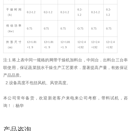
干燥时间
0.2-
0.2-
0.2-1.2
0.2-1.2
0.2-1.2
0.2-1.2
（h）
1.2
1.2
传动功率
0.75
0.75
0.75
O.75
0.75
0.75
（kw）
外形尺寸
12×1.81
12×1.81
12×1.81
12×2.4
12×2.4
12×2.4
（m）
×1. 9
×1. 9
×1. 9
×l.92
×l.92
×l.92
注:1.将上表中同一规格的网带干燥机加料台，中间台．出料台三台串
联使用，保证蔬菜脱水干燥生产工艺要求．显著提高产量，有效保证
产品品质。
2.设备高度不包括风机、风管高度。
本公司常年备货，欢迎新老客户来电来公司考察，带料试机，咨
询！：杨华
产品咨询