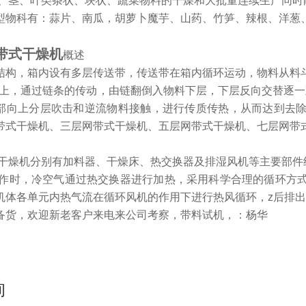
根、茎、叶类条状、块状、蔬菜物料的干燥和大批量连续生产同时
型物科有：蒜片、南瓜，胡萝卜魔芋、山药、竹笋、辣根、洋葱
带式干燥机
概述
结构，箱内设有多层传送带，传送带在箱内循环运动，物料从料
带上，通过链条的传动，由链翻倒入物料下层，下层反向交替逐一
部向上分层吹击和逆流物料接触，进行传质传热，从而达到去
带式干燥机、三层网带式干燥机、五层网带式干燥机、七层网带
菜干燥机分别有加料器、干燥床、热交换器及排湿风机等主要部件
工作时，冷空气通过热交换器进行加热，采用科学合理的循环方
机体各单元内热气流在循环风机的作用下进行热风循环，z后排
备货，欢迎新老客户来电来公司考察，带料试机，：杨华
询