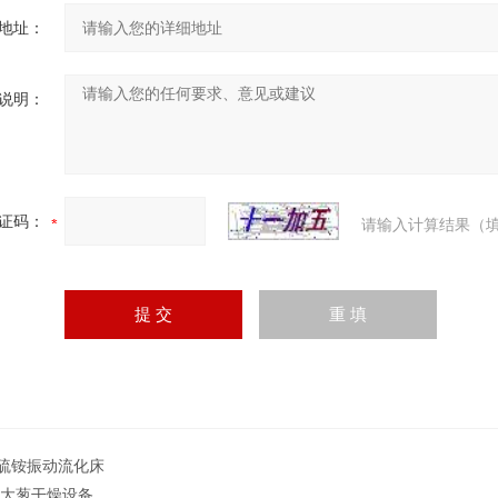
地址：
说明：
证码：
请输入计算结果（填
G硫铵振动流化床
T大葱干燥设备