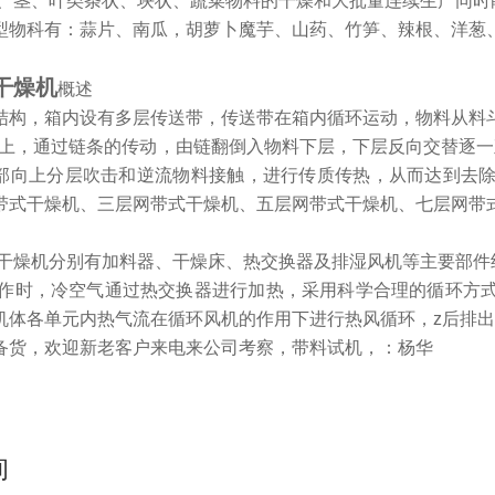
根、茎、叶类条状、块状、蔬菜物料的干燥和大批量连续生产同时
型物科有：蒜片、南瓜，胡萝卜魔芋、山药、竹笋、辣根、洋葱
干燥机
概述
结构，箱内设有多层传送带，传送带在箱内循环运动，物料从料
带上，通过链条的传动，由链翻倒入物料下层，下层反向交替逐一
部向上分层吹击和逆流物料接触，进行传质传热，从而达到去
带式干燥机、三层网带式干燥机、五层网带式干燥机、七层网带
菜干燥机分别有加料器、干燥床、热交换器及排湿风机等主要部件
工作时，冷空气通过热交换器进行加热，采用科学合理的循环方
机体各单元内热气流在循环风机的作用下进行热风循环，z后排
备货，欢迎新老客户来电来公司考察，带料试机，：杨华
询