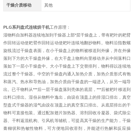
干燥介质移动
其他
PLG系列盘式连续烘干机
工作原理：
湿物料自加料器连续地加到干燥器上部*层干燥盘上，带有耙叶的耙臂
作回转运动使耙臂作回转运动使耙叶连续地翻抄物料。物料沿指数螺
旋线流过干燥盘表面，在小干燥盘上的物料被移送到外缘，并在外缘
落到下方的大干燥盘外缘，在大干盘上物料向里移动并从中间落料口
落如下一层小干燥盘中。大小干燥盘上下交替排列，物料得以连续地
流过整个干燥器。中空的干燥盘内通入加热介质，加热介质形式有饱
和蒸汽、热水和导热油，加热介质由干燥盘的一端进入，从另一端导
出。已干物料从***后一层干燥盘落到壳体的底层，***后被耙叶移送到
出料口排出。湿份从物料中逸出，由设在顶盖上的排湿口排出，真空
型盘式干燥器的湿气由设在顶盖上的真空泵口排出。从底层排出的干
物料可直接包装。通过配加翅片加热器、溶剂回收冷凝器、袋式除尘
器、干料返混机构、引风机等辅机，可提高其干燥的生产能力，干燥
膏糊状和热敏性物料，可方便地回收溶剂，并能进行热解和反应操