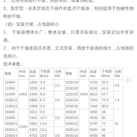
2 、以传导热进行干燥，热效率高，能量消耗低。
3、真空型：在真空状态下操作的盘式干燥器，特别适用于热敏性物
料的干燥。
（四）安装方便、占地面积小
1、 干燥器整体出厂，整体运输，只需吊装就位，安装定位非常容
易。
2 、由于干燥盘层式布置、立式安装，既使干燥面积很大，占地面积
也很小。
技术参数：
干燥面
干燥面
外径
高度
功率
外径
高度
功率
+
规格
规格
mm
mm
积m2
KW
mm
mm
积m2
KW
1200/4
2608
3.3
2200/18
5782
55.4
1.1
5.5
1200/6
3028
4.9
2200/20
6202
61.6
1200/8
1850
3448
6.6
2200/22
2900
6622
67.7
1200/10
3868
8.2
1.5
2200/24
7042
73.9
7.5
1200/12
4288
9.9
2200/26
7462
80.0
1500/6
3022
8.0
3000/8
4050
48
1500/8
3442
10.7
2.2
3000/10
4650
60
1500/10
3862
13.4
3000/12
5250
72
11
2100
1500/12
4282
16.1
3000/14
5850
84
1500/14
4702
18.8
3.0
3000/16
6450
96