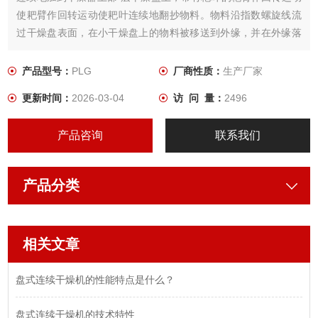
使耙臂作回转运动使耙叶连续地翻抄物料。物料沿指数螺旋线流
过干燥盘表面，在小干燥盘上的物料被移送到外缘，并在外缘落
到下方的大干燥盘外缘，在大干盘上物料向里移动并从中间落料
口落如下一层小干燥盘中。大小干燥盘上下交替排列，物料得以
产品型号：
PLG
厂商性质：
生产厂家
连续地流过整个干燥器。
更新时间：
2026-03-04
访 问 量：
2496
产品咨询
联系我们
产品分类
相关文章
盘式连续干燥机的性能特点是什么？
盘式连续干燥机的技术特性